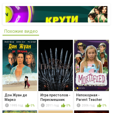
Похожие видео
Дон Жуан де
Игра престолов -
Непокорная -
Марко
Пересмешник
Parent Teacher
Night
1995 год
0%
2011 год
0%
2006 год
0%