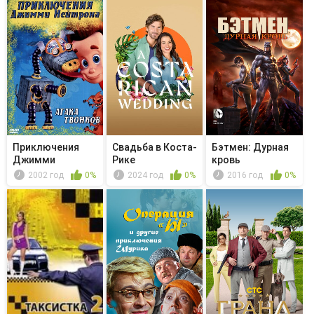
Приключения
Свадьба в Коста-
Бэтмен: Дурная
Джимми
Рике
кровь
Нейтрона,
2002 год
0%
2024 год
0%
2016 год
0%
мальчика...