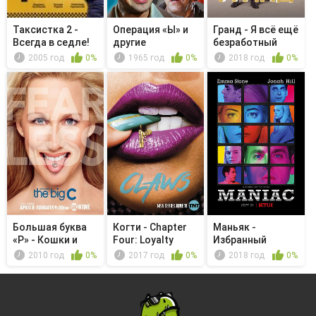
Таксистка 2 -
Операция «Ы» и
Гранд - Я всё ещё
Всегда в седле!
другие
безработный
приключения
2005 год
0%
1965 год
0%
2018 год
0%
Шурика
Большая буква
Когти - Chapter
Маньяк -
«Р» - Кошки и
Four: Loyalty
Избранный
собаки
2010 год
0%
2017 год
0%
2018 год
0%