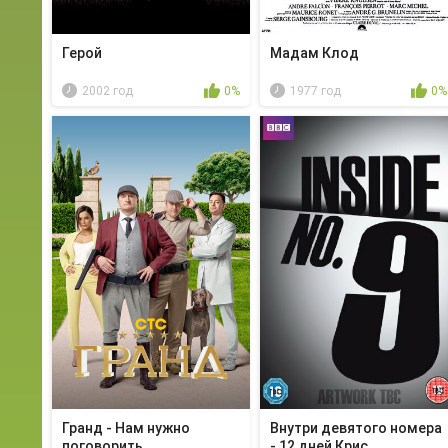
Герой
Мадам Клод
2002 год
0%
1977 год
0%
Гранд - Нам нужно
Внутри девятого номера
поговорить
- 12 дней Крис...