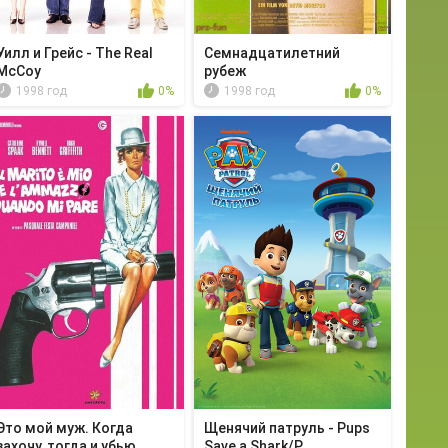
Уилл и Грейс - The Real
Семнадцатилетний
McCoy
рубеж
1998 год
0%
1998 год
0%
Это мой муж. Когда
Щенячий патруль - Pups
захочу, тогда и убью
Save a Shark/P...