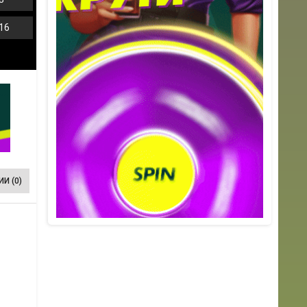
16
И (0)