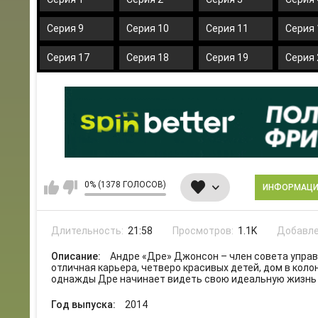
Серия 9
Серия 10
Серия 11
Серия 
Серия 17
Серия 18
Серия 19
Серия 
0% (1378 ГОЛОСОВ)
ИНФОРМАЦ
Длительность:
21:58
Просмотров:
1.1K
Добавле
Описание:
Андре «Дре» Джонсон – член совета упра
отличная карьера, четверо красивых детей, дом в коло
однажды Дре начинает видеть свою идеальную жизнь
Год выпуска:
2014