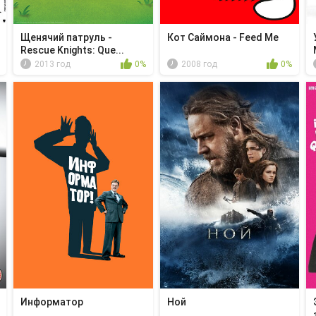
Щенячий патруль -
Кот Саймона - Feed Me
Rescue Knights: Que...
2013 год
0%
2008 год
0%
Информатор
Ной