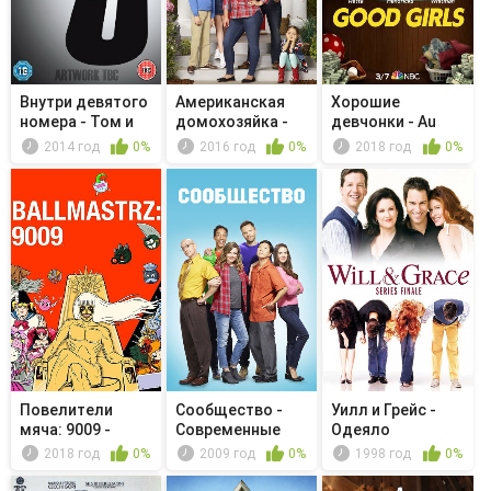
Внутри девятого
Американская
Хорошие
номера - Том и
домохозяйка -
девчонки - Au
Джерри
The Code
Jus
2014 год
0%
2016 год
0%
2018 год
0%
Повелители
Сообщество -
Уилл и Грейс -
мяча: 9009 -
Современные
Одеяло
Infinite Hugs...
импрессионисты
извинения
2018 год
0%
2009 год
0%
1998 год
0%