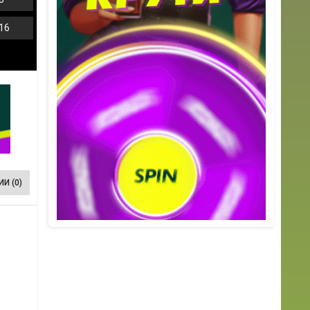
16
И (0)