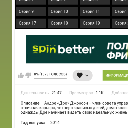
Серия 9
Серия 10
Серия 11
Серия 
Серия 17
Серия 18
Серия 19
Серия 
0% (1378 ГОЛОСОВ)
ИНФОРМАЦ
Длительность:
21:47
Просмотров:
1.1K
Добавле
Описание:
Андре «Дре» Джонсон – член совета упра
отличная карьера, четверо красивых детей, дом в коло
однажды Дре начинает видеть свою идеальную жизнь
Год выпуска:
2014