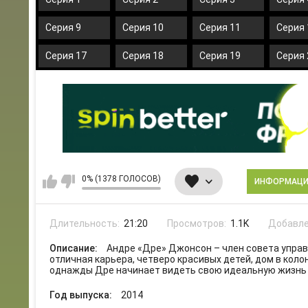
Серия 9
Серия 10
Серия 11
Серия 
Серия 17
Серия 18
Серия 19
Серия 
0% (1378 ГОЛОСОВ)
ИНФОРМАЦ
Длительность:
21:20
Просмотров:
1.1K
Добавле
Описание:
Андре «Дре» Джонсон – член совета упра
отличная карьера, четверо красивых детей, дом в коло
однажды Дре начинает видеть свою идеальную жизнь
Год выпуска:
2014