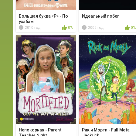
Большая буква «Р» - По
Идеальный побег
ухабам
2010 год
0%
2009 год
0%
Непокорная - Parent
Рик и Морти - Full Meta
Teacher Night
Jackrick