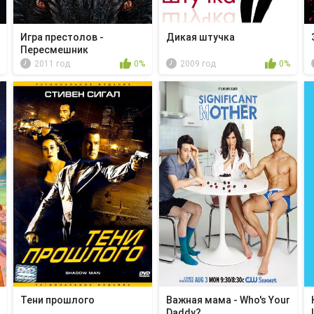
Игра престолов -
Дикая штучка
Пересмешник
2011 год
0%
2009 год
0%
Тени прошлого
Важная мама - Who's Your
Daddy?