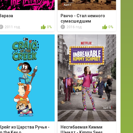
Зараза
Ранчо - Стал немного
сумасшедшим
2011 год
0%
2016 год
0%
Крейг из Царства Ручья -
Несгибаемая Кимми
In the Key o...
Шмидт - Kimmy Sees ...