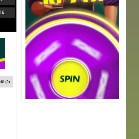
16
И (0)