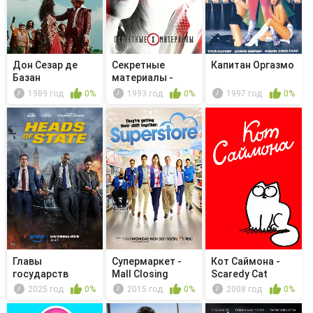
Дон Сезар де
Секретные
Капитан Оргазмо
Базан
материалы -
Странники
1989 год
0%
1993 год
0%
1997 год
0%
Главы
Супермаркет -
Кот Саймона -
государств
Mall Closing
Scaredy Cat
2025 год
0%
2015 год
0%
2008 год
0%