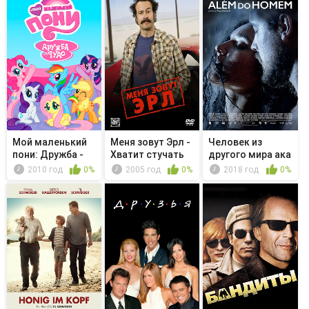
Мой маленький
Меня зовут Эрл -
Человек из
пони: Дружба -
Хватит стучать
другого мира ака
это чудо...
Посредник
2010 год
0%
2005 год
0%
2018 год
0%