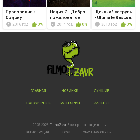
Проповедник -
Нация Z - Добро
Щенячий патруль
Содоку
пожаловать в
- Ultimate Rescue:
Новый ап...
Pu...
2016 год
0%
2014 год
0%
2013 год
0%
ГЛАВНАЯ
НОВИНКИ
ЛУЧШИЕ
ПОПУЛЯРНЫЕ
КАТЕГОРИИ
АКТЕРЫ
2005-2026
FilmoZavr
Все права защищены.
РЕГИСТРАЦИЯ
ВХОД
ОБРАТНАЯ СВЯЗЬ