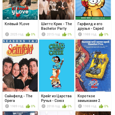
Клёвый УLove
Шиттс Крик - The
Гарфилд и его
Bachelor Party
друзья - Caped
Avenger/...
2025 год
0%
2015 год
0%
1988 год
0%
Сайнфелд - The
Крейг из Царства
Короткое
Opera
Ручья - Союз
замыкание 2
1989 год
0%
2018 год
0%
1988 год
0%