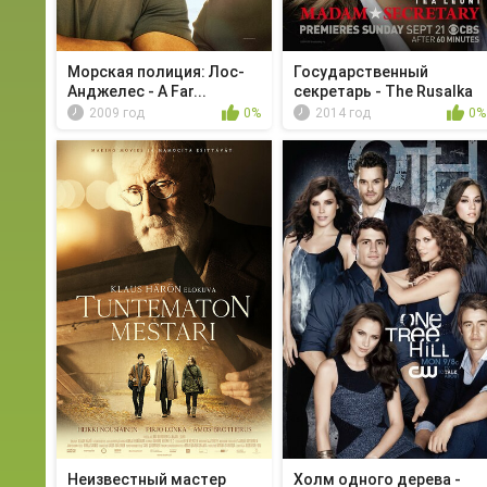
Морская полиция: Лос-
Государственный
Анджелес - A Far...
секретарь - The Rusalka
2009 год
0%
2014 год
0%
Неизвестный мастер
Холм одного дерева -