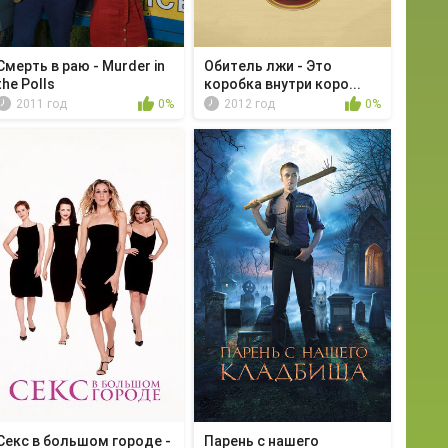
Смерть в раю - Murder in
Обитель лжи - Это
the Polls
коробка внутри коро...
2011 год
0%
2012 год
0%
Секс в большом городе -
Парень с нашего