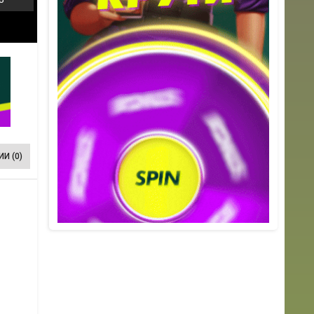
И (0)