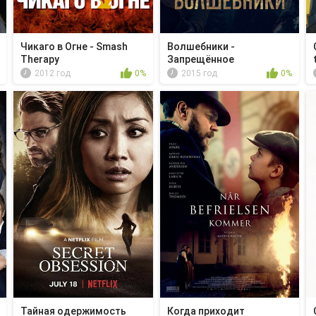
Чикаго в Огне - Smash
Волшебники -
Therapy
Запрещённое
волшебство
2012 год
0%
2015 год
0%
Тайная одержимость
Когда приходит