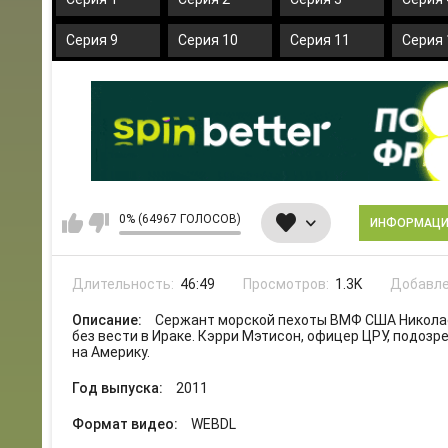
Серия 9
Серия 10
Серия 11
Серия 
0% (64967 ГОЛОСОВ)
ИНФОРМАЦ
Длительность:
46:49
Просмотров:
1.3K
Добавле
Описание:
Сержант морской пехоты ВМФ США Николас
без вести в Ираке. Кэрри Мэтисон, офицер ЦРУ, подозр
на Америку.
Год выпуска:
2011
Формат видео:
WEBDL