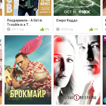
Лоудермилк - A Girl in
Озеро Каддо
Trouble is a T...
2017 год
0%
2024 год
0%