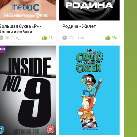
Большая буква «Р» -
Родина - Жилет
Кошки и собаки
2010 год
0%
2011 год
0%