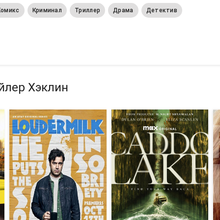
Комикс
Криминал
Триллер
Драма
Детектив
йлер Хэклин