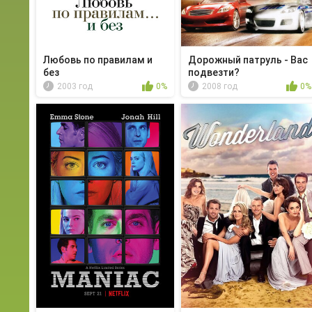
Любовь по правилам и
Дорожный патруль - Вас
без
подвезти?
2003 год
0%
2008 год
0%