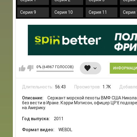
Серия 9
Серия 10
Серия 11
Серия 
0% (64967 ГОЛОСОВ)
ИНФОРМАЦ
Длительность:
56:43
Просмотров:
1.7K
Добавле
Описание:
Сержант морской пехоты ВМФ США Николас
без вести в Ираке. Кэрри Мэтисон, офицер ЦРУ, подозр
на Америку.
Год выпуска:
2011
Формат видео:
WEBDL