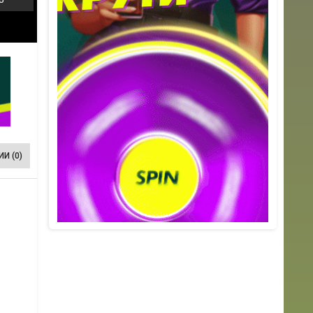
И (0)