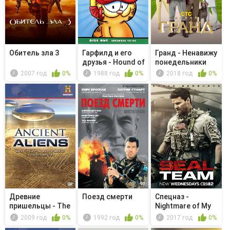
Обитель зла 3
Гарфилд и его
Гранд - Ненавижу
друзья - Hound of
понедельники
the A...
2007 год
0%
1988 год
0%
2018 год
0%
Древние
Поезд смерти
Спецназ -
пришельцы - The
Nightmare of My
Artificial Human
Choice
2009 год
0%
1992 год
0%
2017 год
0%