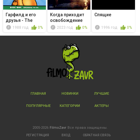
Гарфилд и его
Когда приходит
Спящие
друзья - The
освобождение
Canine Con...
1988 год
0%
2023 год
0%
1996 год
0%
ГЛАВНАЯ
НОВИНКИ
ЛУЧШИЕ
ПОПУЛЯРНЫЕ
КАТЕГОРИИ
АКТЕРЫ
2005-2026
FilmoZavr
Все права защищены.
РЕГИСТРАЦИЯ
ВХОД
ОБРАТНАЯ СВЯЗЬ