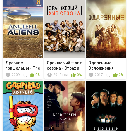
Древние
Оранжевый — хит
Одаренные -
пришельцы - The
сезона - Страх и
Осложнения
Mystery of Na...
друг...
2009 год
0%
2013 год
0%
2017 год
0%