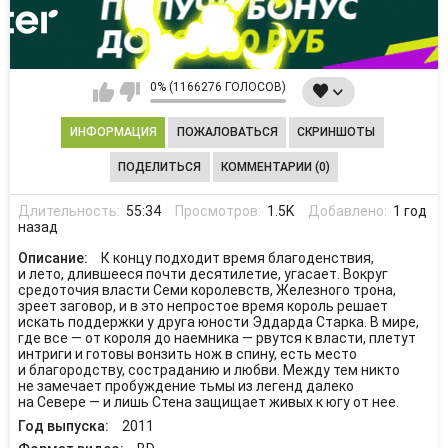
0% (1166276 ГОЛОСОВ)
ИНФОРМАЦИЯ
ПОЖАЛОВАТЬСЯ
СКРИНШОТЫ
ПОДЕЛИТЬСЯ
КОММЕНТАРИИ (0)
Длительность:
55:34
Просмотров:
1.5K
Добавлено:
1 год
назад
Описание:
К концу подходит время благоденствия,
и лето, длившееся почти десятилетие, угасает. Вокруг
средоточия власти Семи королевств, Железного трона,
зреет заговор, и в это непростое время король решает
искать поддержки у друга юности Эддарда Старка. В мире,
где все — от короля до наемника — рвутся к власти, плетут
интриги и готовы вонзить нож в спину, есть место
и благородству, состраданию и любви. Между тем никто
не замечает пробуждение тьмы из легенд далеко
на Севере — и лишь Стена защищает живых к югу от нее.
Год выпуска:
2011