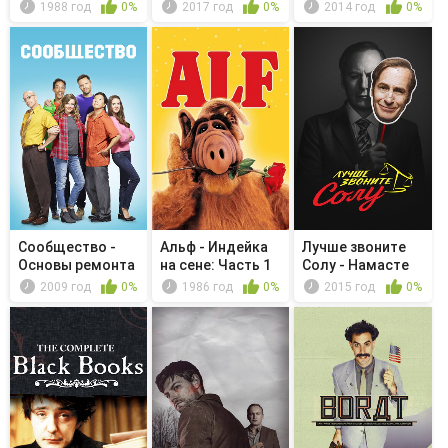
Quiet/...
чудо
1988 год
0%
2017 год
0%
2014 год
0%
Сообщество -
Альф - Индейка
Лучше звоните
Основы ремонта
на сене: Часть 1
Солу - Намасте
автофурго...
2009 год
0%
1986 год
0%
2015 год
0%