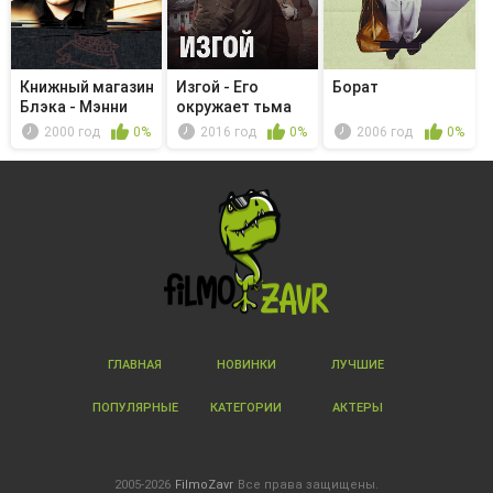
Книжный магазин
Изгой - Его
Борат
Блэка - Мэнни
окружает тьма
возвращ...
2000 год
0%
2016 год
0%
2006 год
0%
ГЛАВНАЯ
НОВИНКИ
ЛУЧШИЕ
ПОПУЛЯРНЫЕ
КАТЕГОРИИ
АКТЕРЫ
2005-2026
FilmoZavr
Все права защищены.