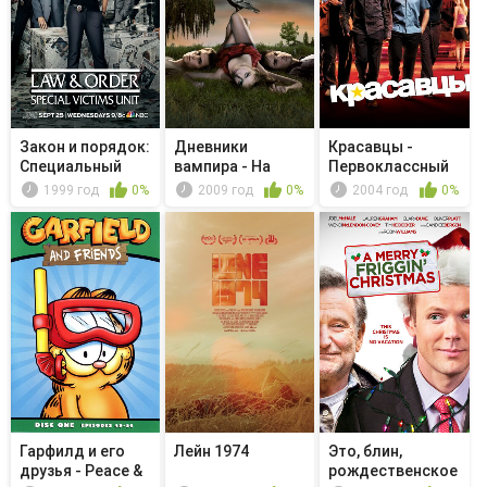
Закон и порядок:
Дневники
Красавцы -
Специальный
вампира - На
Первоклассный
корпус -...
глухой
подонок
1999 год
0%
2009 год
0%
2004 год
0%
безымянн...
Гарфилд и его
Лейн 1974
Это, блин,
друзья - Peace &
рождественское