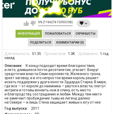
0% (1166276 ГОЛОСОВ)
ИНФОРМАЦИЯ
ПОЖАЛОВАТЬСЯ
СКРИНШОТЫ
ПОДЕЛИТЬСЯ
КОММЕНТАРИИ (0)
Длительность:
51:35
Просмотров:
1.3K
Добавлено:
1 год
назад
Описание:
К концу подходит время благоденствия,
и лето, длившееся почти десятилетие, угасает. Вокруг
средоточия власти Семи королевств, Железного трона,
зреет заговор, и в это непростое время король решает
искать поддержки у друга юности Эддарда Старка. В мире,
где все — от короля до наемника — рвутся к власти, плетут
интриги и готовы вонзить нож в спину, есть место
и благородству, состраданию и любви. Между тем никто
не замечает пробуждение тьмы из легенд далеко
на Севере — и лишь Стена защищает живых к югу от нее.
Год выпуска:
2011