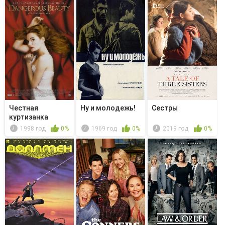
Честная
Ну и молодежь!
Сестры
куртизанка
1998 год
0%
1969 год
0%
2019 год
0%