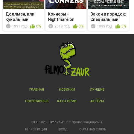
Доллмен, или
Коннеры -
Закон и порядок:
Кукольный
Nightmare on
Специальный
полицейский
Lunch Box Street
корпус -...
1991 год
0%
2018 год
0%
1999 год
0%
ГЛАВНАЯ
НОВИНКИ
ЛУЧШИЕ
ПОПУЛЯРНЫЕ
КАТЕГОРИИ
АКТЕРЫ
2005-2026
FilmoZavr
Все права защищены.
РЕГИСТРАЦИЯ
ВХОД
ОБРАТНАЯ СВЯЗЬ