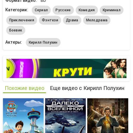
Формат видео:
BD
Категории:
Сериал
Русские
Комедия
Криминал
Приключения
Фэнтези
Драма
Мелодрама
Боевик
Актеры:
Кирилл Полухин
Похожие видео
Еще видео с Кирилл Полухин