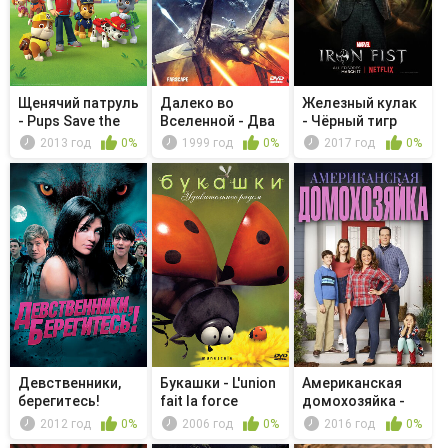
Щенячий патруль
Далеко во
Железный кулак
- Pups Save the
Вселенной - Два
- Чёрный тигр
Darin...
браслета
крадущий...
2013 год
0%
1999 год
0%
2017 год
0%
Девственники,
Букашки - L'union
Американская
берегитесь!
fait la force
домохозяйка -
The Code
2012 год
0%
2006 год
0%
2016 год
0%