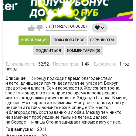
0% (1166276 ГОЛОСОВ)
ИНФОРМАЦИЯ
ПОЖАЛОВАТЬСЯ
СКРИНШОТЫ
ПОДЕЛИТЬСЯ
КОММЕНТАРИИ (0)
Длительность:
52:52
Просмотров:
1.4K
Добавлено:
1 год
назад
Описание:
К концу подходит время благоденствия,
и лето, длившееся почти десятилетие, угасает. Вокруг
средоточия власти Семи королевств, Железного трона,
зреет заговор, и в это непростое время король решает
искать поддержки у друга юности Эддарда Старка. В мире,
где все — от короля до наемника — рвутся к власти, плетут
интриги и готовы вонзить нож в спину, есть место
и благородству, состраданию и любви. Между тем никто
не замечает пробуждение тьмы из легенд далеко
на Севере — и лишь Стена защищает живых к югу от нее.
Год выпуска:
2011