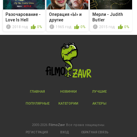
Разочарование -
Операция «Ы» и
Мерли - Judith
Love Is Hell
другие
Butler
приключения
2018 год
0%
1965 год
0%
2015 год
0%
Шурика
ГЛАВНАЯ
НОВИНКИ
ЛУЧШИЕ
ПОПУЛЯРНЫЕ
КАТЕГОРИИ
АКТЕРЫ
2005-2026
FilmoZavr
Все права защищены.
РЕГИСТРАЦИЯ
ВХОД
ОБРАТНАЯ СВЯЗЬ