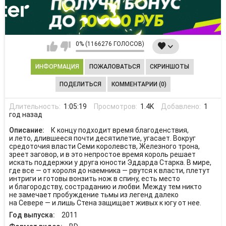
0% (1166276 ГОЛОСОВ)
ИНФОРМАЦИЯ
ПОЖАЛОВАТЬСЯ
СКРИНШОТЫ
ПОДЕЛИТЬСЯ
КОММЕНТАРИИ (0)
Длительность:
1:05:19
Просмотров:
1.4K
Добавлено:
1
год назад
Описание:
К концу подходит время благоденствия,
и лето, длившееся почти десятилетие, угасает. Вокруг
средоточия власти Семи королевств, Железного трона,
зреет заговор, и в это непростое время король решает
искать поддержки у друга юности Эддарда Старка. В мире,
где все — от короля до наемника — рвутся к власти, плетут
интриги и готовы вонзить нож в спину, есть место
и благородству, состраданию и любви. Между тем никто
не замечает пробуждение тьмы из легенд далеко
на Севере — и лишь Стена защищает живых к югу от нее.
Год выпуска:
2011