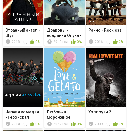
Странный ангел -
Драконы и
Ранчо - Reckless
Шут
всадники Олуха -
Мы - одна ...
2018 год
0%
2012 год
0%
2016 год
0%
Черная комедия
Любовь и
Хэллоуин 2
- Геройская
мороженое
пицца
2014 год
0%
2022 год
0%
2009 год
0%