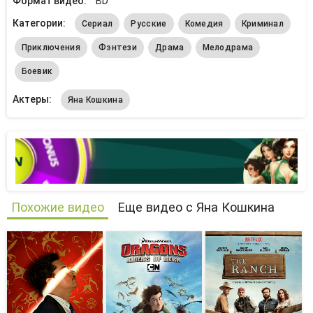
Формат видео:
BD
Категории:
Сериал
Русские
Комедия
Криминал
Приключения
Фэнтези
Драма
Мелодрама
Боевик
Актеры:
Яна Кошкина
Похожие видео
Еще видео с Яна Кошкина