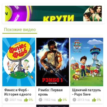
Похожие видео
Финес и Ферб -
Рэмбо: Первая
Щенячий патруль
История одного
кровь
- Pups Save
портала...
Election ...
2007 год
0%
1982 год
0%
2013 год
0%