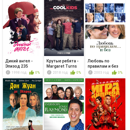
Дикий ангел -
Крутые ребята -
Любовь по
Эпизод 235
Margaret Turns
правилам и без
65
1998 год
0%
2018 год
0%
2003 год
0%