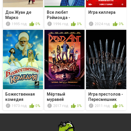
Дон Жуан де
Все любят
Игра киллера
Марко
Рэймонда -
Getting Even
1995 год
0%
1996 год
0%
2024 год
0%
Божественная
Мёртвый
Игра престолов -
комедия
муравей
Пересмешник
1973 год
0%
2017 год
0%
2011 год
0%