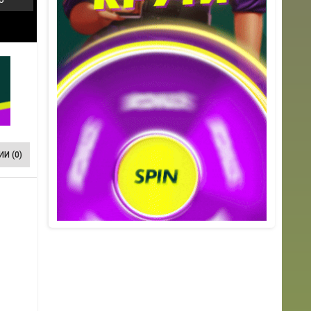
И (0)