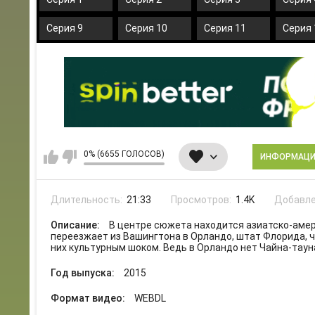
Серия 9
Серия 10
Серия 11
Серия 
0% (6655 ГОЛОСОВ)
ИНФОРМАЦ
Длительность:
21:33
Просмотров:
1.4K
Добавле
Описание:
В центре сюжета находится азиатско-амер
переезжает из Вашингтона в Орландо, штат Флорида, 
них культурным шоком. Ведь в Орландо нет Чайна-тауна
Год выпуска:
2015
Формат видео:
WEBDL