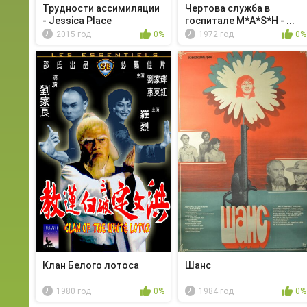
Трудности ассимиляции
Чертова служба в
- Jessica Place
гoспитале M*A*S*H - ...
2015 год
0%
1972 год
0%
Клан Белого лотоса
Шанс
1980 год
0%
1984 год
0%