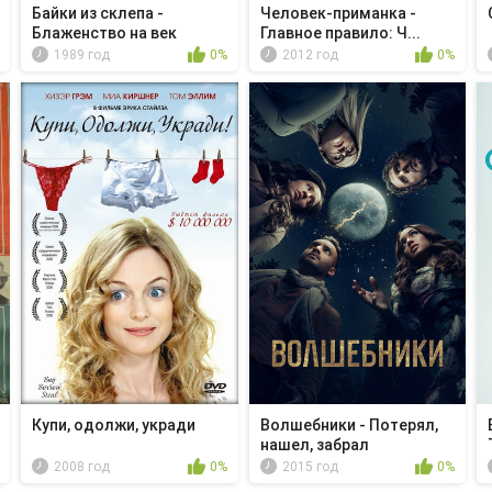
Байки из склепа -
Человек-приманка -
Блаженство на век
Главное правило: Ч...
1989 год
0%
2012 год
0%
Купи, одолжи, укради
Волшебники - Потерял,
нашел, забрал
2008 год
0%
2015 год
0%