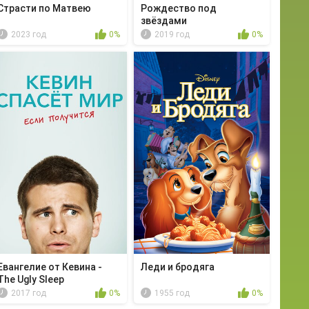
Страсти по Матвею
Рождество под
звёздами
2023 год
0%
2019 год
0%
Евангелие от Кевина -
Леди и бродяга
The Ugly Sleep
2017 год
0%
1955 год
0%