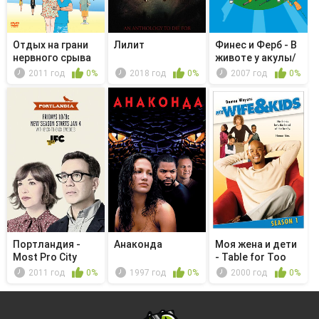
Отдых на грани
Лилит
Финес и Ферб - В
нервного срыва
животе у акулы/
Лунна...
2011 год
0%
2018 год
0%
2007 год
0%
Портландия -
Анаконда
Моя жена и дети
Most Pro City
- Table for Too
Many:...
2011 год
0%
1997 год
0%
2000 год
0%