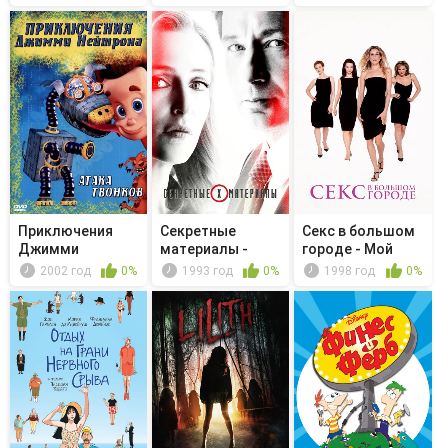
Приключения
Секретные
Секс в большом
Джимми
материалы -
городе - Мой
Нейтрона,
Гротеск
компьютер...
2002 год
0%
1993 год
0%
1998 год
0%
мальчика...