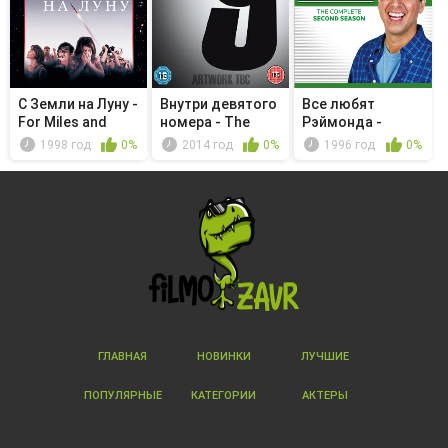
С Земли на Луну -
Внутри девятого
Все любят
For Miles and
номера - The
Рэймонда -
Miles
Stakeout
Getting Even
1998 год
0%
2014 год
0%
1996 год
0%
ГЛАВНАЯ
НОВИНКИ
ЛУЧШИЕ
ПОПУЛЯРНЫЕ
КАТЕГОРИИ
АКТЕРЫ