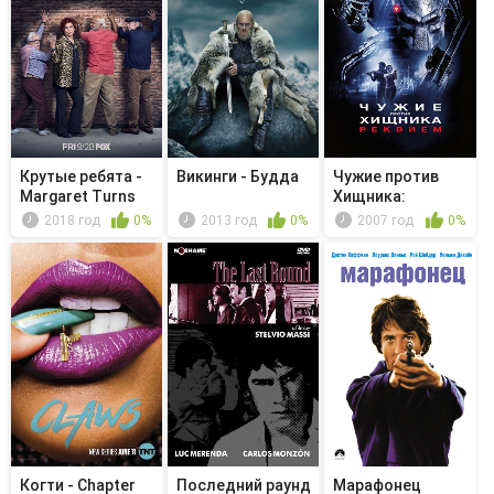
Крутые ребята -
Викинги - Будда
Чужие против
Margaret Turns
Хищника:
65
Реквием
2018 год
0%
2013 год
0%
2007 год
0%
Когти - Chapter
Последний раунд
Марафонец