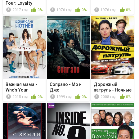
Four: Loyalty
2017 год
0%
1976 год
0%
1976 год
0%
Важная мама -
Сопрано - Мо и
Дорожный
Who's Your
Джо
патруль - Ночные
Daddy?
гонщики
2015 год
0%
1999 год
0%
2008 год
0%