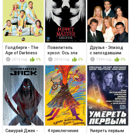
Голдберги - The
Повелитель
Друзья - Эпизод
Age of Darkness
кукол: Ось зла
с запоздавшим
днём бл...
2013 год
0%
2010 год
0%
1994 год
0%
Самурай Джек -
4 приключения
Умереть первым