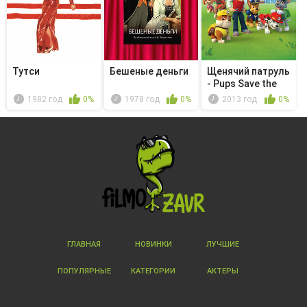
Тутси
Бешеные деньги
Щенячий патруль
- Pups Save the
Hatch...
1982 год
0%
1978 год
0%
2013 год
0%
ГЛАВНАЯ
НОВИНКИ
ЛУЧШИЕ
ПОПУЛЯРНЫЕ
КАТЕГОРИИ
АКТЕРЫ