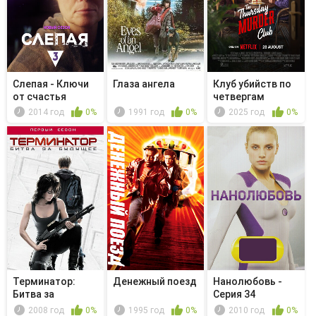
Слепая - Ключи
Глаза ангела
Клуб убийств по
от счастья
четвергам
2014 год
0%
1991 год
0%
2025 год
0%
Терминатор:
Денежный поезд
Нанолюбовь -
Битва за
Серия 34
будущее -
2008 год
0%
1995 год
0%
2010 год
0%