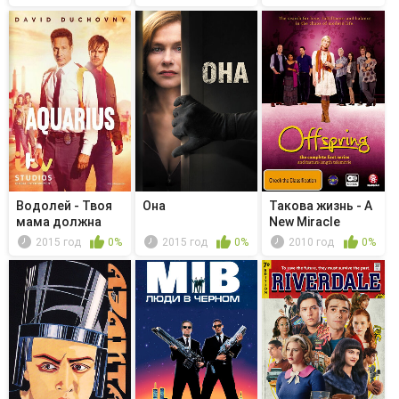
Эллисо...
Водолей - Твоя
Она
Такова жизнь - A
мама должна
New Miracle
знать
2015 год
0%
2015 год
0%
2010 год
0%