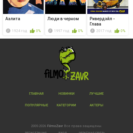
Аэлита
Люди в черном
Ривердэйл -
Глава
шестьдесят
1924 год
0%
1997 год
0%
2017 год
0%
третья. ...
ГЛАВНАЯ
НОВИНКИ
ЛУЧШИЕ
ПОПУЛЯРНЫЕ
КАТЕГОРИИ
АКТЕРЫ
2005-2026
FilmoZavr
Все права защищены.