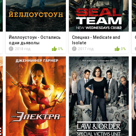
Йеллоустоун - Остались
Спецназ - Medicate and
одни дьяволы
Isolate
2018 год
0%
2017 год
0%