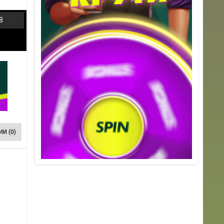
8
И (0)