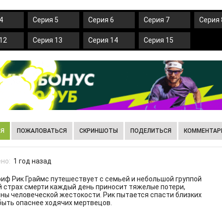
4
Серия 5
Серия 6
Серия 7
Серия 
12
Серия 13
Серия 14
Серия 15
ИЯ
ПОЖАЛОВАТЬСЯ
СКРИНШОТЫ
ПОДЕЛИТЬСЯ
КОММЕНТАРИ
но:
1 год назад
иф Рик Граймс путешествует с семьей и небольшой группой
й страх смерти каждый день приносит тяжелые потери,
ны человеческой жестокости. Рик пытается спасти близких
быть опаснее ходячих мертвецов.