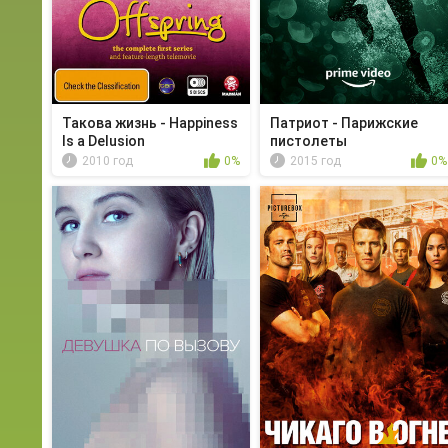
Такова жизнь - Happiness
Патриот - Парижские
Is a Delusion
пистолеты
2010 год
0%
2015 год
0%