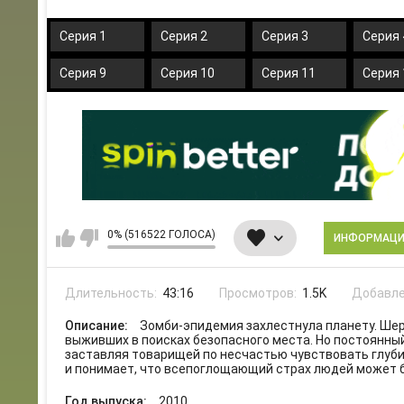
Серия 1
Серия 2
Серия 3
Серия 
Серия 9
Серия 10
Серия 11
Серия 
0% (516522 ГОЛОСА)
ИНФОРМАЦ
Длительность:
43:16
Просмотров:
1.5K
Добавле
Описание:
Зомби-эпидемия захлестнула планету. Шер
выживших в поисках безопасного места. Но постоянны
заставляя товарищей по несчастью чувствовать глуби
и понимает, что всепоглощающий страх людей может 
Год выпуска:
2010