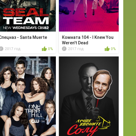
Спецназ - Santa Muerte
Комната 104 - I Knew You
Weren't Dead
2017 год
0%
2017 год
0%