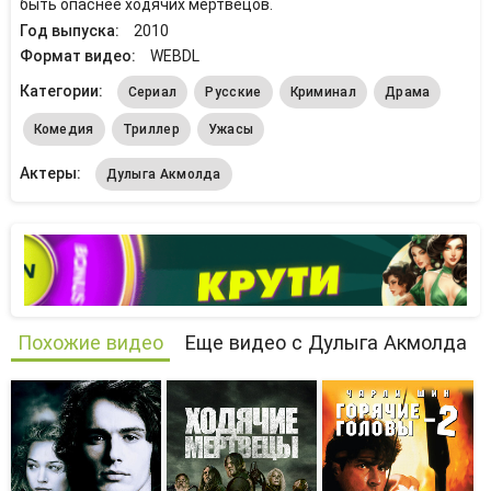
быть опаснее ходячих мертвецов.
Год выпуска:
2010
Формат видео:
WEBDL
Категории:
Сериал
Русские
Криминал
Драма
Комедия
Триллер
Ужасы
Актеры:
Дулыга Акмолда
Похожие видео
Еще видео с Дулыга Акмолда