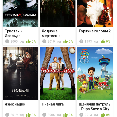
Тристан и
Ходячие
Горячие головы 2
Изольда
мертвецы -
Судья,
2005 год
0%
2010 год
0%
1993 год
0%
присяжный и...
Язык нации
Пивная лига
Щенячий патруль
- Pups Save a City
Ki...
2019 год
0%
2006 год
0%
2013 год
0%