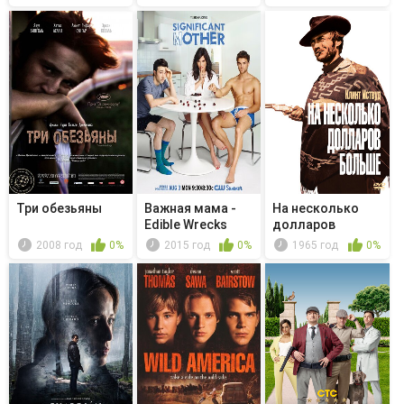
Три обезьяны
Важная мама -
На несколько
Edible Wrecks
долларов
больше
2008 год
0%
2015 год
0%
1965 год
0%