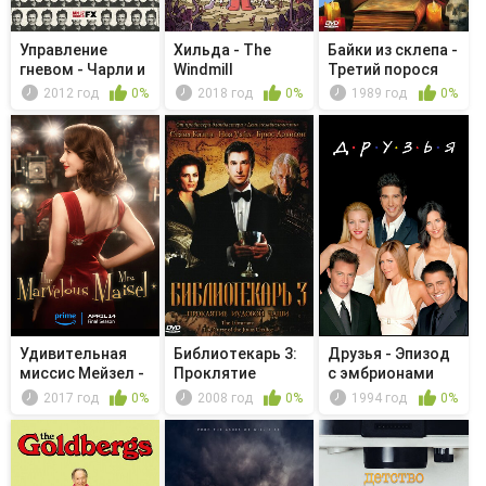
Управление
Хильда - The
Байки из склепа -
гневом - Чарли и
Windmill
Третий порося
его новый...
2012 год
0%
2018 год
0%
1989 год
0%
Удивительная
Библиотекарь 3:
Друзья - Эпизод
миссис Мейзел -
Проклятие
с эмбрионами
All Alone
иудовой чаши
2017 год
0%
2008 год
0%
1994 год
0%