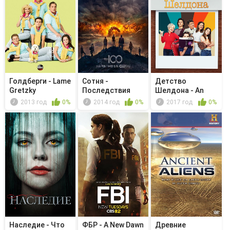
Голдберги - Lame
Сотня -
Детство
Gretzky
Последствия
Шелдона - An
Expensive Glitch...
2013 год
0%
2014 год
0%
2017 год
0%
Наследие - Что
ФБР - A New Dawn
Древние