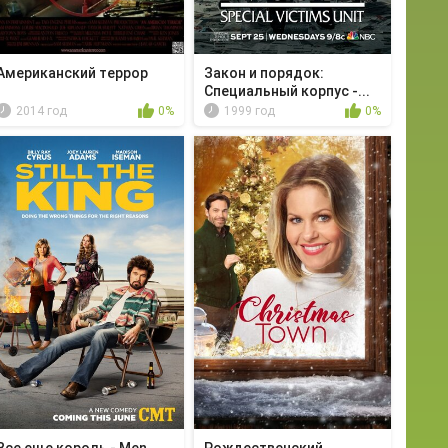
Американский террор
Закон и порядок:
Специальный корпус -...
2014 год
0%
1999 год
0%
Все еще король - Men
Рождественский