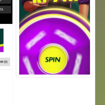
16
И (0)