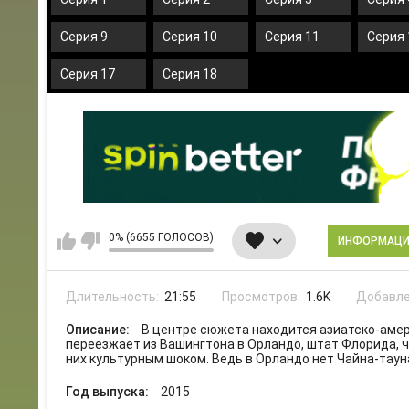
Серия 9
Серия 10
Серия 11
Серия 
Серия 17
Серия 18
0% (6655 ГОЛОСОВ)
ИНФОРМАЦ
Длительность:
21:55
Просмотров:
1.6K
Добавле
Описание:
В центре сюжета находится азиатско-амер
переезжает из Вашингтона в Орландо, штат Флорида, 
них культурным шоком. Ведь в Орландо нет Чайна-тауна
Год выпуска:
2015