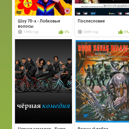
Шоу 70−х - Лобковые
Послесловие
волосы
1998 год
0%
2009 год
0%
Черная комедия - Sugar
Военный робот