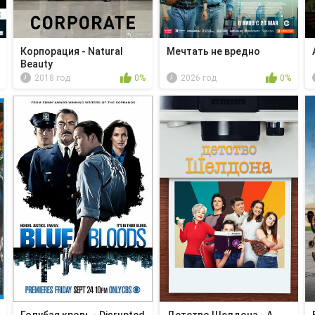
Корпорация - Natural
Мечтать не вредно
Beauty
2018 год
0%
2026 год
0%
Голубая кровь - Disrupted
Детство Шелдона - A