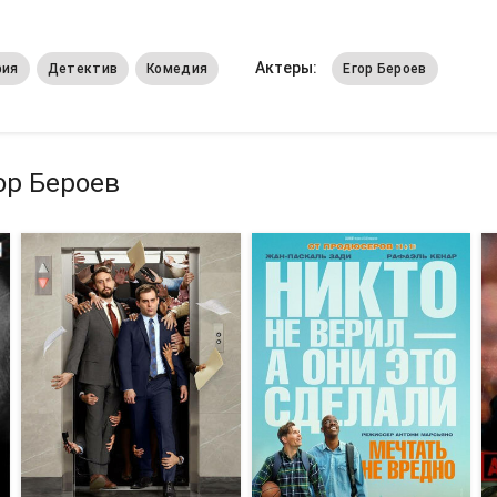
Актеры:
фия
Детектив
Комедия
Егор Бероев
ор Бероев