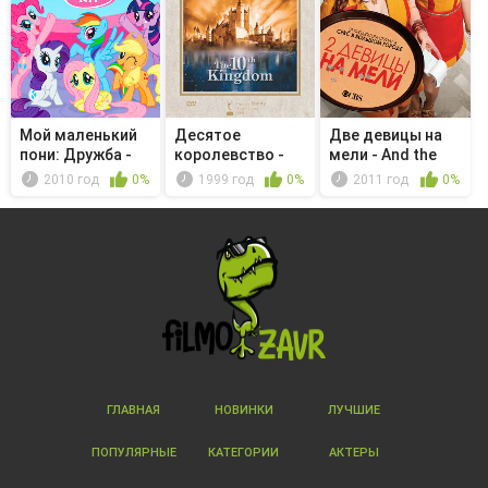
Мой маленький
Десятое
Две девицы на
пони: Дружба -
королевство -
мели - And the
это чудо...
Серия 09-10
Maybe Baby
2010 год
0%
1999 год
0%
2011 год
0%
ГЛАВНАЯ
НОВИНКИ
ЛУЧШИЕ
ПОПУЛЯРНЫЕ
КАТЕГОРИИ
АКТЕРЫ