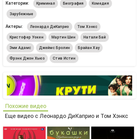
Категории:
Криминал
Биография
Комедия
Зарубежные
Актеры:
Леонардо ДиКаприо
Том Хэнкс
Кристофер Уокен
Мартин Шин
Натали Бай
Эми Адамс
Джеймс Бролин
Брайан Хау
Фрэнк Джон Хьюз
Стив Истин
Похожие видео
Еще видео с Леонардо ДиКаприо и Том Хэнкс