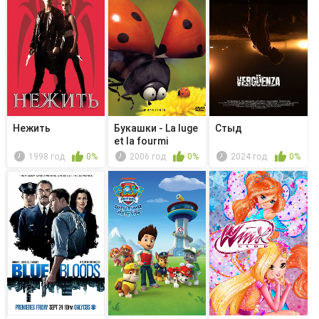
Нежить
Букашки - La luge
Стыд
et la fourmi
1998 год
0%
2006 год
0%
2024 год
0%