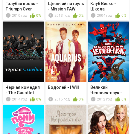
Голубая кровь -
Щенячий патруль
Клуб Винкс -
Triumph Over
- Mission PAW
Школа
Trauma
волшебниц -
2010 год
0%
2013 год
0%
2004 год
0%
Treasu...
Черная комедия
Водолей - I Will
Великий
- The Gauntlet
Человек-паук -
Академия Щ. И....
2014 год
0%
2015 год
0%
2012 год
0%