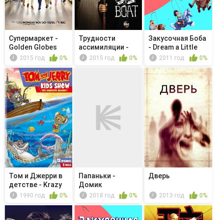
Супермаркет -
Трудности
Закусочная Боба
Golden Globes
ассимиляции -
- Dream a Little
Party
The Day After...
Bob ...
2015 год
0%
2015 год
0%
2011 год
0%
Том и Джерри в
Папаньки -
Дверь
детстве - Krazy
Домик
Klaws/...
1990 год
0%
2018 год
0%
2013 год
0%