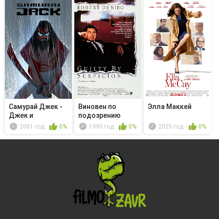
Самурай Джек -
Виновен по
Элла Маккей
Джек и
подозрению
шотландец:
2001 год
0%
1990 год
0%
2025 год
0%
Часть 1