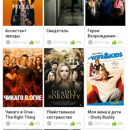
Ассистент
Свидетель
Герои:
звезды
Возрождение -
Одесса
2020 год
0%
2018 год
0%
2015 год
0%
Чикаго в Огне -
Убийственное
Моя жена и дети
The Right Thing
сестринство
- Study Buddy
2012 год
0%
2017 год
0%
2000 год
0%