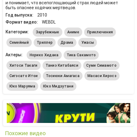
и понимает, что всепоглощающий страх людей может
быть опаснее ходячих мертвецов.
Год выпуска:
2010
Формат видео:
WEBDL
Категории:
Зарубежные
Аниме
Приключения
Семейный
Триллер
Драма
Ужасы
Актеры:
Норико Хидака
Тика Сакамото
Хитоси Такаги
Таниэ Китабаяси
Суми Симамото
Сигэсато Итои
Тосиюки Амагаса
Масаси Хиросэ
Юко Маруяма
Юко Мидзутани
Похожие видео