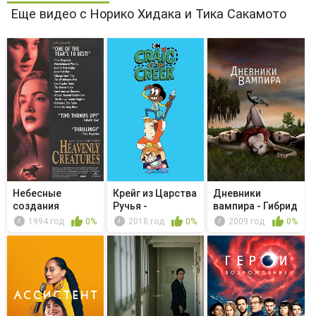
Еще видео с Норико Хидака и Тика Сакамото
Небесные
Крейг из Царства
Дневники
создания
Ручья -
вампира - Гибрид
Блестящее ре...
1994 год
0%
2018 год
0%
2009 год
0%