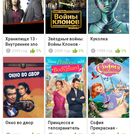
Хранилище 13 -
Звёздные войны:
Куколка
Внутреннее зло
Войны Клонов -
Охота ...
2009 год
0%
2008 год
0%
1988 год
0%
Окно во двор
Принцесса и
София
телохранитель
Прекрасная -
Зеркало