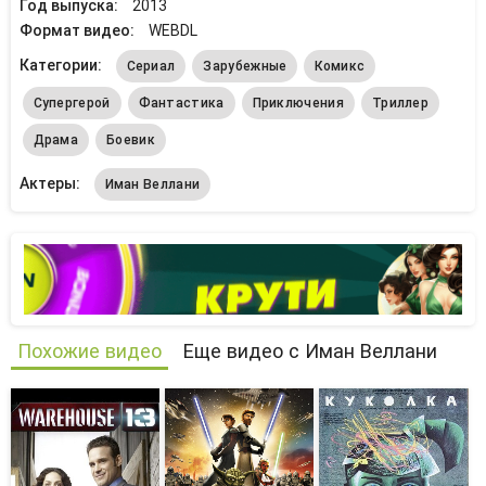
Год выпуска:
2013
Формат видео:
WEBDL
Категории:
Сериал
Зарубежные
Комикс
Супергерой
Фантастика
Приключения
Триллер
Драма
Боевик
Актеры:
Иман Веллани
Похожие видео
Еще видео с Иман Веллани