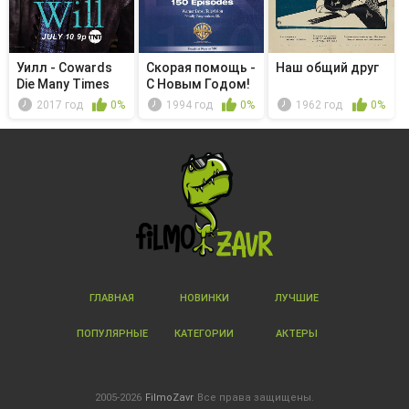
Уилл - Cowards
Скорая помощь -
Наш общий друг
Die Many Times
С Новым Годом!
2017 год
0%
1994 год
0%
1962 год
0%
ГЛАВНАЯ
НОВИНКИ
ЛУЧШИЕ
ПОПУЛЯРНЫЕ
КАТЕГОРИИ
АКТЕРЫ
2005-2026
FilmoZavr
Все права защищены.