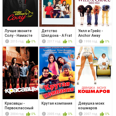
Лучше звоните
Детство
Уилл и Грейс -
Солу - Намасте
Шелдона - A Frat
Anchor Away
Party, a Sle...
2015 год
0%
2017 год
0%
1998 год
0%
Красавцы -
Крутая компания
Девушка моих
Первоклассный
кошмаров
подонок
2004 год
0%
2005 год
0%
2007 год
0%