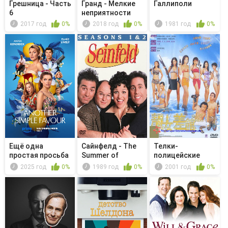
Грешница - Часть
Гранд - Мелкие
Галлиполи
6
неприятности
2017 год
0%
2018 год
0%
1981 год
0%
Ещё одна
Сайнфелд - The
Телки-
простая просьба
Summer of
полицейские
George
2025 год
0%
1989 год
0%
2001 год
0%