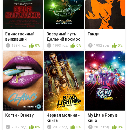
Единственный
Звездный путь:
Ганди
выживший
Дальний космос
9 - Не ...
1984 год
0%
1993 год
0%
1982 год
0%
Когти - Breezy
Черная молния -
My Little Pony в
Книга
кино
объединения.
2017 год
0%
2017 год
0%
2017 год
0%