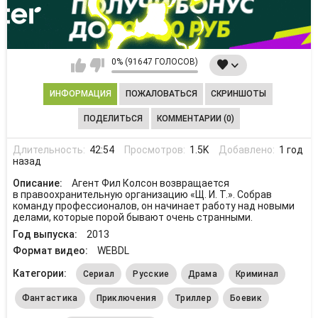
0% (91647 ГОЛОСОВ)
ИНФОРМАЦИЯ
ПОЖАЛОВАТЬСЯ
СКРИНШОТЫ
ПОДЕЛИТЬСЯ
КОММЕНТАРИИ (0)
Длительность:
42:54
Просмотров:
1.5K
Добавлено:
1 год
назад
Описание:
Агент Фил Колсон возвращается
в правоохранительную организацию «Щ. И. Т.». Собрав
команду профессионалов, он начинает работу над новыми
делами, которые порой бывают очень странными.
Год выпуска:
2013
Формат видео:
WEBDL
Категории:
Сериал
Русские
Драма
Криминал
Фантастика
Приключения
Триллер
Боевик