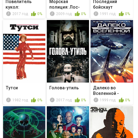
Повелитель
Морская
Последний
кукол:
полиция: Лос-
бойскаут
Уничтожение оси
Анджелес -
2017 год
0%
2009 год
0%
1991 год
0%
Глубо...
Тутси
Голова-утиль
Далеко во
Вселенной -
Второй раз я не...
1982 год
0%
2017 год
0%
1999 год
0%