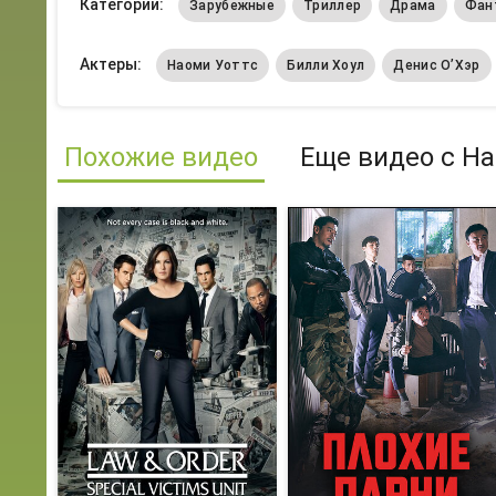
Категории:
Зарубежные
Триллер
Драма
Фан
Актеры:
Наоми Уоттс
Билли Хоул
Денис О’Хэр
Похожие видео
Еще видео с На