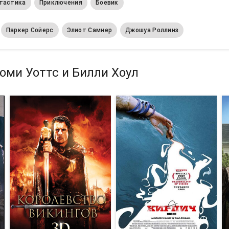
тастика
Приключения
Боевик
Паркер Сойерс
Элиот Самнер
Джошуа Роллинз
оми Уоттс и Билли Хоул