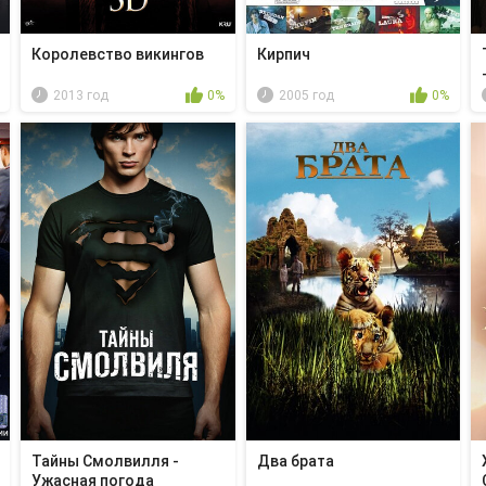
Королевство викингов
Кирпич
2013 год
0%
2005 год
0%
Тайны Смолвилля -
Два брата
Ужасная погода