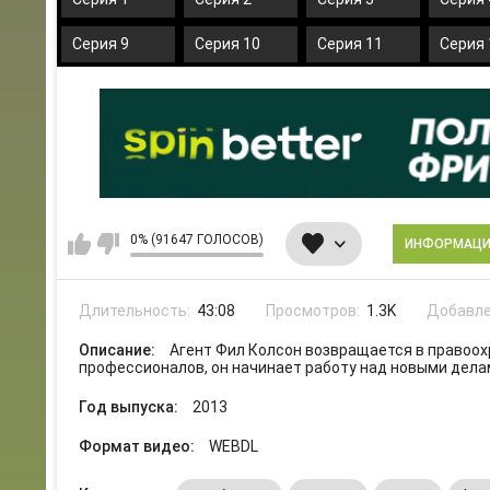
Серия 9
Серия 10
Серия 11
Серия 
0% (91647 ГОЛОСОВ)
ИНФОРМАЦ
Длительность:
43:08
Просмотров:
1.3K
Добавле
Описание:
Агент Фил Колсон возвращается в правоохр
профессионалов, он начинает работу над новыми дела
Год выпуска:
2013
Формат видео:
WEBDL