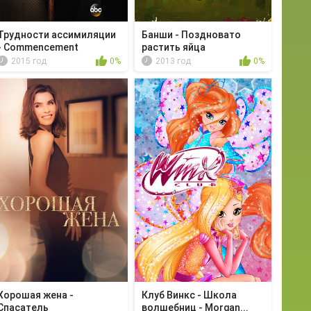
Трудности ассимиляции
Банши - Поздновато
- Commencement
растить яйца
2015 год
0%
2013 год
0%
Хорошая жена -
Клуб Винкс - Школа
Спасатель
волшебниц - Morgan...