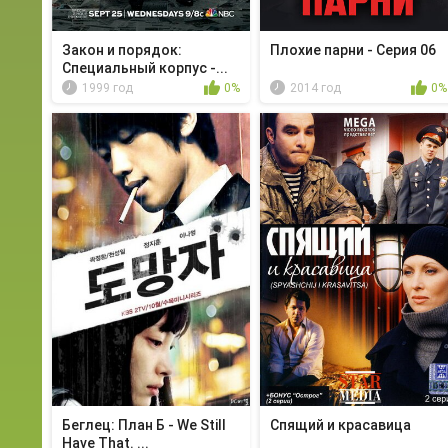
Закон и порядок:
Плохие парни - Серия 06
Специальный корпус -...
1999 год
0%
2014 год
0%
Беглец: План Б - We Still
Спящий и красавица
Have That. ...