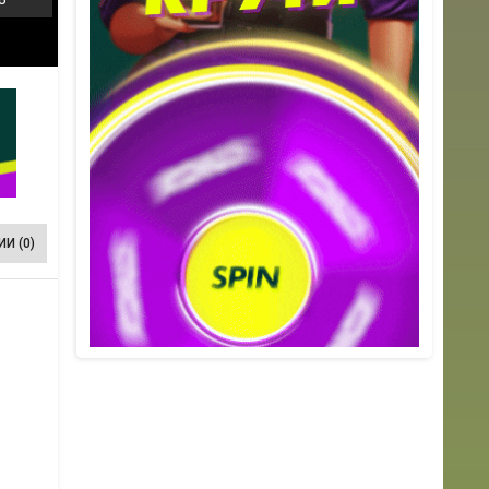
И (0)