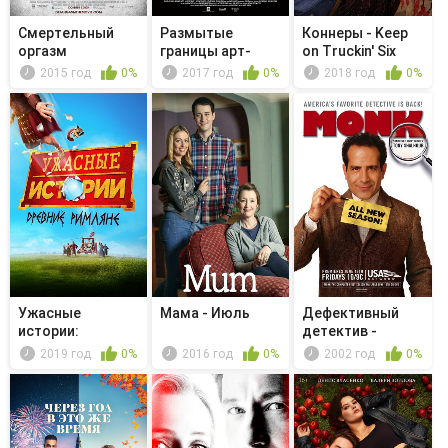
Смертельный
Размытые
Коннеры - Keep
оргазм
границы арт-
on Truckin' Six
мира
Feet A...
2015 год
0%
2017 год
0%
2018 год
0%
Ужасные
Мама - Июль
Дефективный
истории:
детектив -
Древние
Мистер Монк и ...
2019 год
0%
2016 год
0%
2002 год
0%
римляне