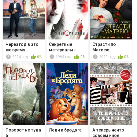
Через год в это
Секретные
Страсти по
же время
материалы -
Матвею
Одри Поли
2024 год
0%
1993 год
0%
2023 год
0%
Поворот не туда
Леди и бродяга
А теперь нечто
6
совсем иное