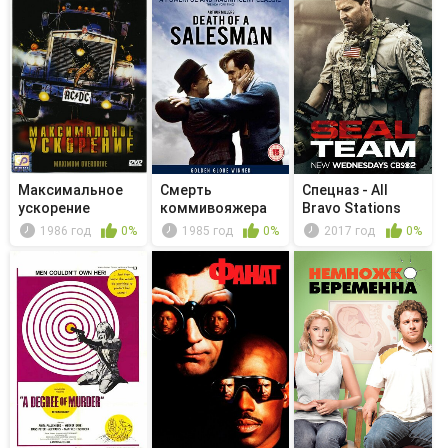
Максимальное
Смерть
Спецназ - All
ускорение
коммивояжера
Bravo Stations
1986 год
0%
1985 год
0%
2017 год
0%