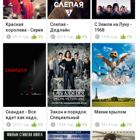
Красная
Слепая -
С Земли на Луну -
королева - Серия
Дедлайн
1968
12
2015 год
0%
2014 год
0%
1998 год
0%
Скандал - Все
Закон и порядок:
Махни крылом
идет как надо,
Специальный
Мелли
корпус -...
2012 год
0%
1999 год
0%
2014 год
0%