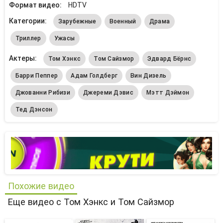
Формат видео:
HDTV
Категории:
Зарубежные
Военный
Драма
Триллер
Ужасы
Актеры:
Том Хэнкс
Том Сайзмор
Эдвард Бёрнс
Барри Пеппер
Адам Голдберг
Вин Дизель
Джованни Рибизи
Джереми Дэвис
Мэтт Дэймон
Тед Дэнсон
Похожие видео
Еще видео с Том Хэнкс и Том Сайзмор