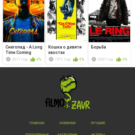
Снегопад - A Long
Кошка о девяти
Борьба
Time Coming
хвостах
2017 год
0%
1971 год
0%
2007 год
0%
ГЛАВНАЯ
НОВИНКИ
ЛУЧШИЕ
ПОПУЛЯРНЫЕ
КАТЕГОРИИ
АКТЕРЫ