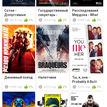
Сотня -
Государственный
Расследования
Допустимые
секретарь -
Мердока - What
потери
Sound and...
the Dick...
2014 год
0%
2014 год
0%
2008 год
0%
Денежный поезд
Налетчики
Ты, я, она -
Probably A Butt
Thing
1995 год
0%
2015 год
0%
2016 год
0%