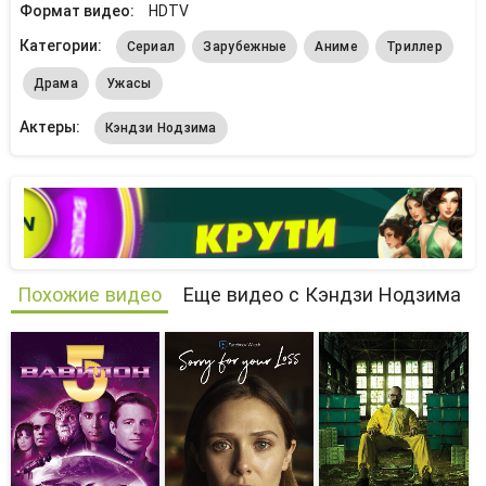
Формат видео:
HDTV
Категории:
Сериал
Зарубежные
Аниме
Триллер
Драма
Ужасы
Актеры:
Кэндзи Нодзима
Похожие видео
Еще видео с Кэндзи Нодзима