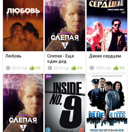
Любовь
Слепая - Еще
Дикие сердцем
один дед
2015 год
0%
2014 год
0%
1990 год
0%