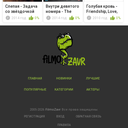
Слепая - Задача
Внутри девятого
Голубая кровь -
со звёздочкой
номера - The
Friendship, Love,
Curse of...
and...
2014 год
0%
2014 год
0%
2010 год
0%
ГЛАВНАЯ
НОВИНКИ
ЛУЧШИЕ
ПОПУЛЯРНЫЕ
КАТЕГОРИИ
АКТЕРЫ
2005-2026
FilmoZavr
Все права защищены.
РЕГИСТРАЦИЯ
ВХОД
ОБРАТНАЯ СВЯЗЬ
ПРАВИЛА