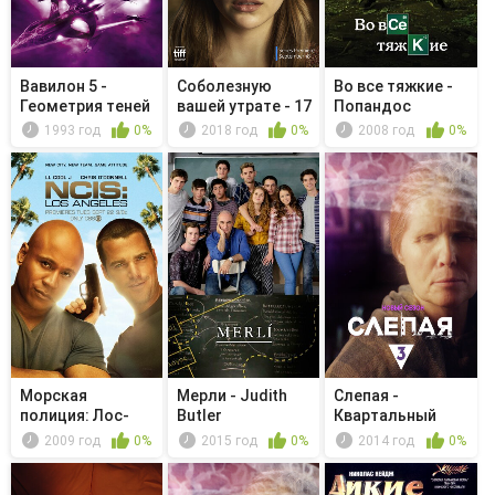
Вавилон 5 -
Соболезную
Во все тяжкие -
Геометрия теней
вашей утрате - 17
Попандос
Unheard ...
1993 год
0%
2018 год
0%
2008 год
0%
Морская
Мерли - Judith
Слепая -
полиция: Лос-
Butler
Квартальный
Анджелес -
отчёт
2009 год
0%
2015 год
0%
2014 год
0%
Желез...