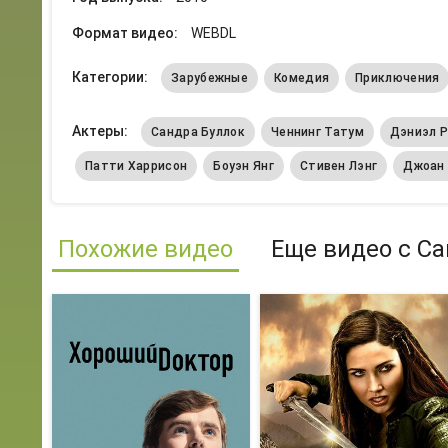
Формат видео:
WEBDL
Категории:
Зарубежные
Комедия
Приключения
Актеры:
Сандра Буллок
Ченнинг Татум
Дэниэл 
Патти Харрисон
Боуэн Янг
Стивен Лэнг
Джоан 
Похожие видео
Еще видео с Са