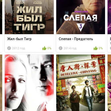
Жил-был Тигр
Слепая - Предатель
2012 год
0%
2014 год
0%