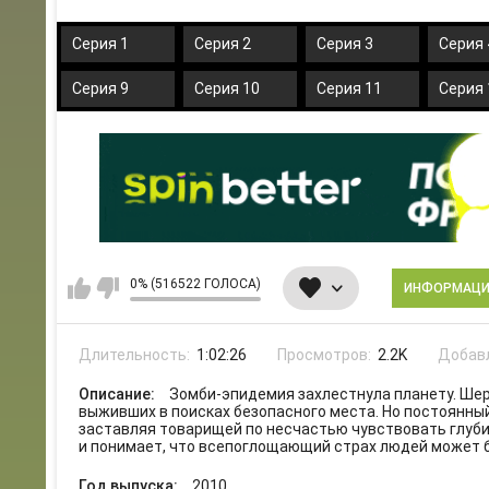
Серия 1
Серия 2
Серия 3
Серия 
Серия 9
Серия 10
Серия 11
Серия 
0% (516522 ГОЛОСА)
ИНФОРМАЦ
Длительность:
1:02:26
Просмотров:
2.2K
Добав
Описание:
Зомби-эпидемия захлестнула планету. Шер
выживших в поисках безопасного места. Но постоянны
заставляя товарищей по несчастью чувствовать глуби
и понимает, что всепоглощающий страх людей может 
Год выпуска:
2010