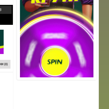
8
И (0)