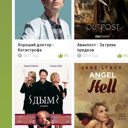
Хороший доктор -
Аванпост - За грехи
Катастрофа
предков
2017 год
0%
2018 год
0%