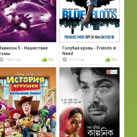
Вавилон 5 - Нашествие
Голубая кровь - Friends in
тьмы
Need
1993 год
0%
2010 год
0%