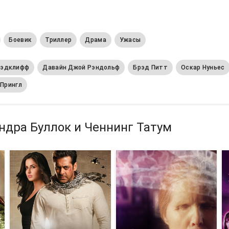
Боевик
Триллер
Драма
Ужасы
Рэдклифф
Давайн Джой Рэндольф
Брэд Питт
Оскар Нуньес
Прингл
ндра Буллок и Ченнинг Татум