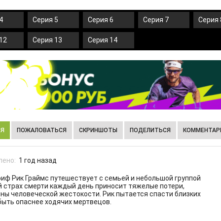
4
Серия 5
Серия 6
Серия 7
Серия 
12
Серия 13
Серия 14
ИЯ
ПОЖАЛОВАТЬСЯ
СКРИНШОТЫ
ПОДЕЛИТЬСЯ
КОММЕНТАРИ
лено:
1 год назад
иф Рик Граймс путешествует с семьей и небольшой группой
й страх смерти каждый день приносит тяжелые потери,
ны человеческой жестокости. Рик пытается спасти близких
быть опаснее ходячих мертвецов.