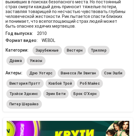
выживших в поисках безопасного места. Но постоянный
страх смерти каждый день приносит тяжелые потери,
заставляя товарищей по несчастью чувствовать глубины
человеческой жестокости. Рик пытается спасти близких
и понимает, что всепоглощающий страх людей может
быть опаснее ходячих мертвецов.
Год выпуска:
2010
Формат видео:
WEBDL
Категории:
Зарубежные
Вестерн
Триллер
Драма
Ужасы
Актеры:
Дрю Уотерс
Ванесса Ли Эвиган
Сэм Эшби
Виктория Прэтт
Ковбой Трой
Роб Майес
Трэйси Эдкинс
Эрин Бети
Брок О’Херн
Питер Шерайко