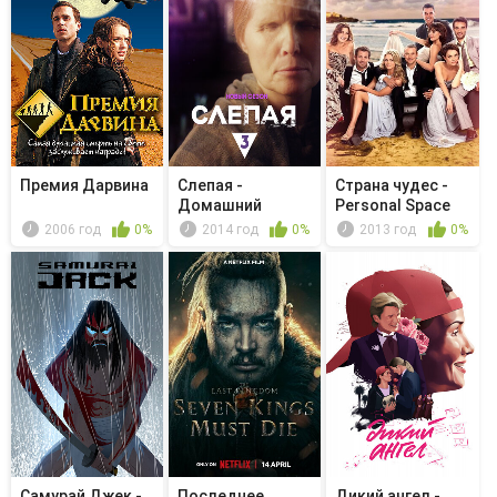
Премия Дарвина
Слепая -
Страна чудес -
Домашний
Personal Space
телефон
2006 год
0%
2014 год
0%
2013 год
0%
Самурай Джек -
Последнее
Дикий ангел -