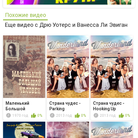
Похожие видео
Еще видео с Дрю Уотерс и Ванесса Ли Эвиган
Маленький
Страна чудес -
Страна чудес -
Большой
Parking
Hooking Up
Человек
1970 год
0%
2013 год
0%
2013 год
0%