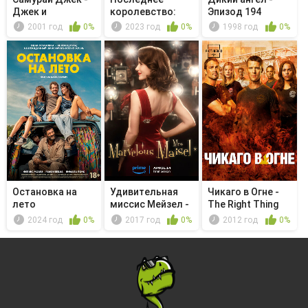
Джек и
королевство:
Эпизод 194
шотландец:
Семь королей
2001 год
0%
2023 год
0%
1998 год
0%
Часть 1
д...
Остановка на
Удивительная
Чикаго в Огне -
лето
миссис Мейзел -
The Right Thing
Hands!
2024 год
0%
2017 год
0%
2012 год
0%