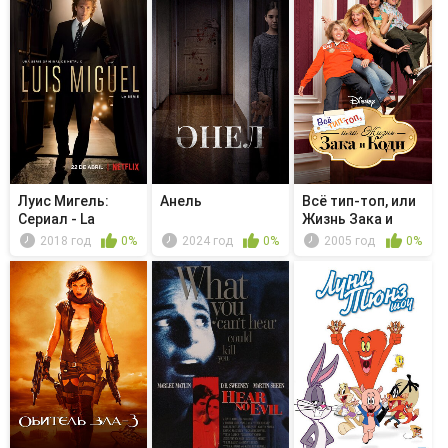
Луис Мигель:
Анель
Всё тип-топ, или
Сериал - La
Жизнь Зака и
Malagueña
Коди - ...
2018 год
0%
2024 год
0%
2005 год
0%