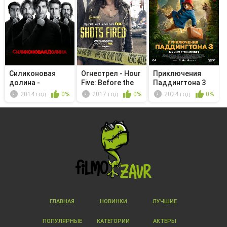
Силиконовая
Огнестрел - Hour
Приключения
долина -
Five: Before the
Паддингтона 3
Обязательный
Storm
2014 год
0%
2017 год
0%
2024 год
0%
арб...
ГЛАВНАЯ
НОВИНКИ
ЛУЧШИЕ
ПОПУЛЯРНЫЕ
КАТЕГОРИИ
АКТЕРЫ