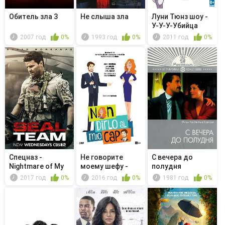
Обитель зла 3
Не слыша зла
Луни Тюнз шоу -
У-У-У-Убийца
2007 год
0%
1993 год
0%
2011 год
0%
Спецназ -
Не говорите
С вечера до
Nightmare of My
моему шефу -
полудня
Choice
Bugie in regola
2017 год
0%
2016 год
0%
1981 год
0%