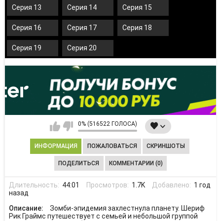
Серия 13
Серия 14
Серия 15
Серия 16
Серия 17
Серия 18
Серия 19
Серия 20
0% (516522 ГОЛОСА)
ИНФОРМАЦИЯ
ПОЖАЛОВАТЬСЯ
СКРИНШОТЫ
ПОДЕЛИТЬСЯ
КОММЕНТАРИИ (0)
Длительность:
44:01
Просмотров:
1.7K
Добавлено:
1 год
назад
Описание:
Зомби-эпидемия захлестнула планету. Шериф
Рик Граймс путешествует с семьей и небольшой группой