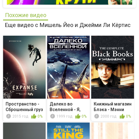
Похожие видео
Еще видео с Мишель Йео и Джейми Ли Кёртис
Пространство -
Далеко во
Книжный магазин
Сброшенный груз
Вселенной - Я,
Блэка - Мэнни
инопланетянин
возвращ...
2015 год
0%
1999 год
0%
2000 год
0%