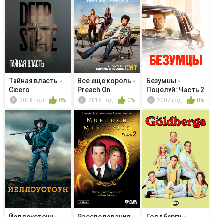
Тайная власть -
Все еще король -
Безумцы -
Cicero
Preach On
Поцелуй: Часть 2
2018 год
0%
2016 год
0%
2007 год
0%
Йеллоустоун -
Расследования
Голдберги -