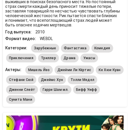
выживших в поисках безопасного места. Но постоянный
страх смерти каждый день приносит тяжелые потери,
заставляя товарищей по несчастью чувствовать глубины
человеческой жестокости. Рик пытается спасти близких
и понимает, что всепоглощающий страх людей может
быть опаснее ходячих мертвецов.
Год выпуска:
2010
Формат видео:
WEBDL
Категории:
Зарубежные
Фантастика
Комедия
Приключения
Триллер
Драма
Ужасы
Актеры:
Мишель Йео
Джейми Ли Кёртис
Ке Хюи Куан
Стефани Сюй
Джеймс Хун
Тэлли Медел
Дженни Слейт
Гарри Шам мл.
Бифф Уифф
Сунита Мани