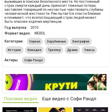
выживших в поисках безопасного места. Но постоянный
страх смерти каждый день приносит тяжелые потери,
заставляя товарищей по несчастью чувствовать глубины
человеческой жестокости. Рик пытается спасти близких
и понимает, что всепоглощающий страх людей может
быть опаснее ходячих мертвецов.
Год выпуска:
2010
Формат видео:
WEBDL
Категории:
Сериал
Зарубежные
Биография
История
Комедия
Триллер
Драма
Ужасы
Актеры:
Софи Рандл
Похожие видео
Еще видео с Софи Рандл