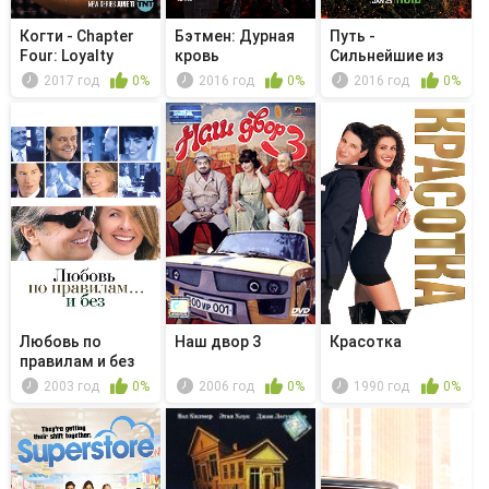
Когти - Chapter
Бэтмен: Дурная
Путь -
Four: Loyalty
кровь
Сильнейшие из
душ
2017 год
0%
2016 год
0%
2016 год
0%
Любовь по
Наш двор 3
Красотка
правилам и без
2003 год
0%
2006 год
0%
1990 год
0%