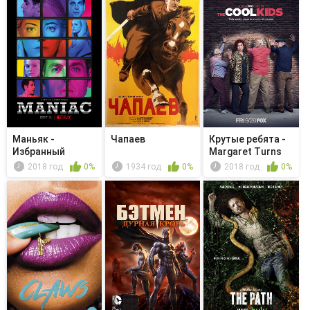
Маньяк -
Чапаев
Крутые ребята -
Избранный
Margaret Turns
65
2018 год
0%
1934 год
0%
2018 год
0%