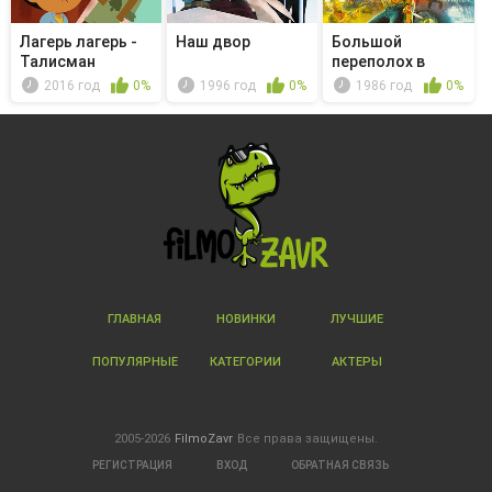
Лагерь лагерь -
Наш двор
Большой
Талисман
переполох в
маленьком
2016 год
0%
1996 год
0%
1986 год
0%
Китае
ГЛАВНАЯ
НОВИНКИ
ЛУЧШИЕ
ПОПУЛЯРНЫЕ
КАТЕГОРИИ
АКТЕРЫ
2005-2026
FilmoZavr
Все права защищены.
РЕГИСТРАЦИЯ
ВХОД
ОБРАТНАЯ СВЯЗЬ