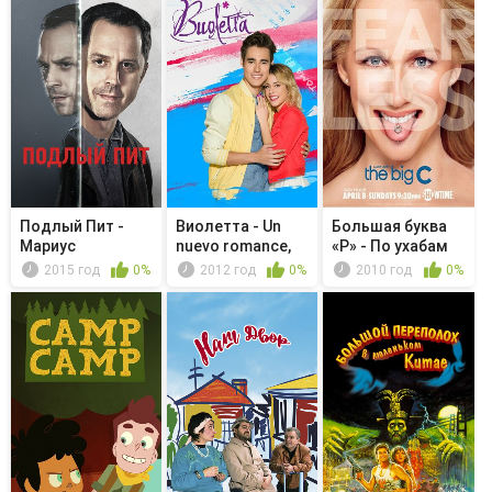
Подлый Пит -
Виолетта - Un
Большая буква
Мариус
nuevo romance,
«Р» - По ухабам
Йозипович
una canción
2015 год
0%
2012 год
0%
2010 год
0%