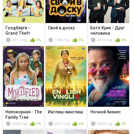
Голдберги -
Свой в доску
Батл Крик - Друг
Grand Theft
человека
Scooter
2013 год
0%
1986 год
0%
2015 год
0%
Непокорная - The
Инглиш-винглиш
Ночной бизнес
Family Tree
2006 год
0%
2012 год
0%
2026 год
0%