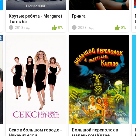
Крутые ребята - Margaret
Гринга
Turns 65
2018 год
0%
2023 год
0%
Секс в большом городе -
Большой переполох в
Никаких если,...
маленьком Китае