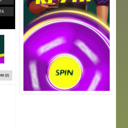
16
И (0)