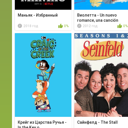
Маньяк - Избранный
Виолетта - Un nuevo
romance, una canción
2018 год
0%
2012 год
0%
Крейг из Царства Ручья -
Сайнфелд - The Stall
In the Key o...