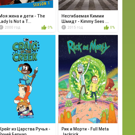
Моя жена и дети - The
Несгибаемая Кимми
Lady Is Not a T...
Шмидт - Kimmy Sees ...
2000 год
0%
2015 год
0%
Крейг из Царства Ручья -
Рик и Морти - Full Meta
Ручей Бернар...
Jackrick