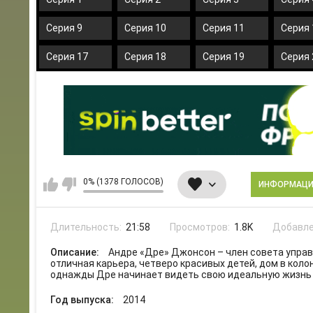
Серия 9
Серия 10
Серия 11
Серия 
Серия 17
Серия 18
Серия 19
Серия 
0% (1378 ГОЛОСОВ)
ИНФОРМАЦ
Длительность:
21:58
Просмотров:
1.8K
Добавле
Описание:
Андре «Дре» Джонсон – член совета упра
отличная карьера, четверо красивых детей, дом в коло
однажды Дре начинает видеть свою идеальную жизнь
Год выпуска:
2014