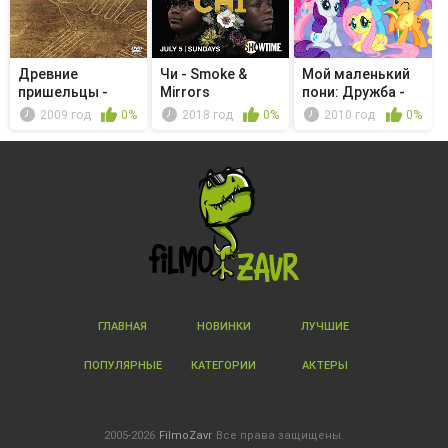
Древние
Чи - Smoke &
Мой маленький
пришельцы -
Mirrors
пони: Дружба -
Серия 02
это чудо...
2009 год
0%
2018 год
0%
2010 год
0%
ГЛАВНАЯ
НОВИНКИ
ЛУЧШИЕ
ПОПУЛЯРНЫЕ
КАТЕГОРИИ
АКТЕРЫ
2005-2026
FilmoZavr
Все права защищены.