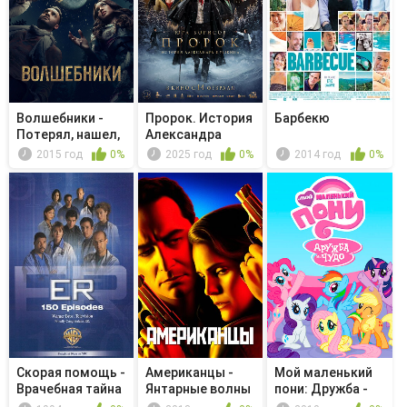
Волшебники -
Пророк. История
Барбекю
Потерял, нашел,
Александра
забрал
Пушкина
2015 год
0%
2025 год
0%
2014 год
0%
Скорая помощь -
Американцы -
Мой маленький
Врачебная тайна
Янтарные волны
пони: Дружба -
это чудо...