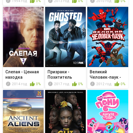
1994 год
0%
2013 год
0%
2010 год
0%
Слепая - Ценная
Призраки -
Великий
находка
Похититель
Человек-паук -
Iron Vulture
2014 год
0%
2017 год
0%
2012 год
0%