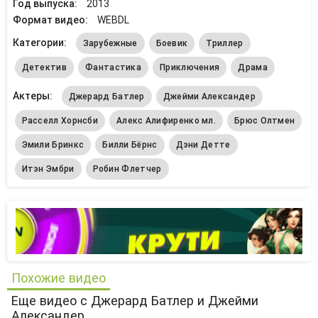
Год выпуска:
2013
Формат видео:
WEBDL
Категории:
Зарубежные
Боевик
Триллер
Детектив
Фантастика
Приключения
Драма
Актеры:
Джерард Батлер
Джейми Александер
Расселл Хорнсби
Алекс Алифиренко мл.
Брюс Олтмен
Эмили Бринкс
Билли Бёрнс
Дэни Детте
Итэн Эмбри
Робин Флетчер
Похожие видео
Еще видео с Джерард Батлер и Джейми
Александер