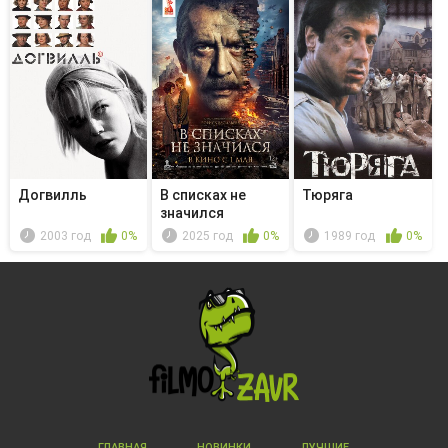
Догвилль
В списках не
Тюряга
значился
2003 год
0%
2025 год
0%
1989 год
0%
ГЛАВНАЯ
НОВИНКИ
ЛУЧШИЕ