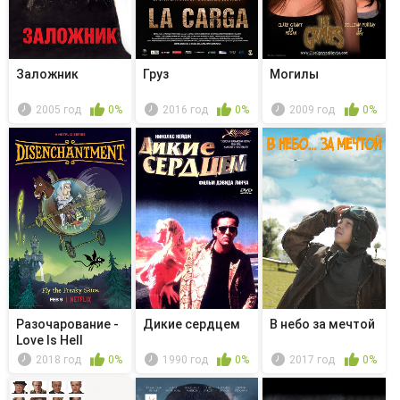
Заложник
Груз
Могилы
2005 год
0%
2016 год
0%
2009 год
0%
Разочарование -
Дикие сердцем
В небо за мечтой
Love Is Hell
2018 год
0%
1990 год
0%
2017 год
0%