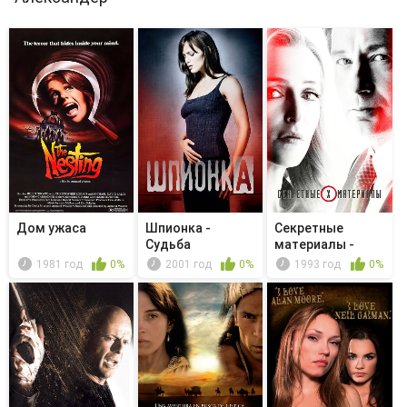
Дом ужаса
Шпионка -
Секретные
Судьба
материалы -
Кровь
1981 год
0%
2001 год
0%
1993 год
0%