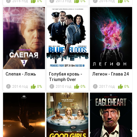
2016 год
0%
2013 год
0%
2016 год
0%
Слепая - Ложь
Голубая кровь -
Легион - Глава 24
Triumph Over
Trauma
2014 год
0%
2010 год
0%
2017 год
0%