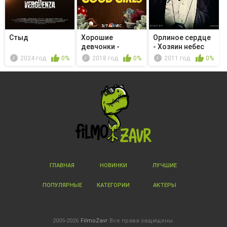
Стыд
Хорошие
Орлиное сердце
девчонки -
- Хозяин небес
Special Sauce
2024 год
0%
2018 год
0%
2011 год
0%
ГЛАВНАЯ
НОВИНКИ
ЛУЧШИЕ
ПОПУЛЯРНЫЕ
КАТЕГОРИИ
АКТЕРЫ
2005-2026
FilmoZavr
Все права защищены.