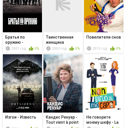
Братья по
Таинственная
Повелители снов
оружию -
женщина
Бастонь
2001 год
0%
2003 год
0%
2015 год
0%
Изгои - Известь
Кандис Ренуар -
Не говорите
Tout vient à point
моему шефу - La
à ...
vita che ...