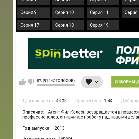
Серия 9
Серия 10
Серия 11
Серия 
Серия 17
Серия 18
Серия 19
0% (91647 ГОЛОСОВ)
ИНФОРМАЦ
Длительность:
43:03
Просмотров:
1.4K
Добавле
Описание:
Агент Фил Колсон возвращается в правоохр
профессионалов, он начинает работу над новыми дела
Год выпуска:
2013