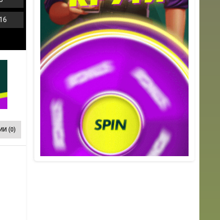
16
И (0)