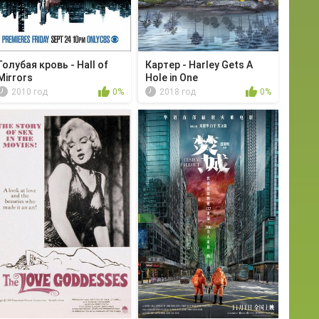
Голубая кровь - Hall of
Картер - Harley Gets A
Mirrors
Hole in One
2010 год
0%
2018 год
0%