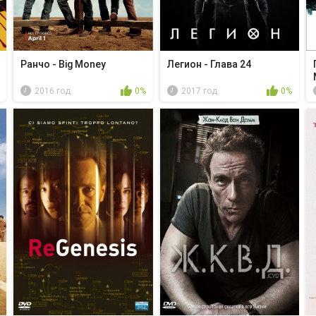
Ранчо - Big Money
Легион - Глава 24
2016 год
0%
2017 год
0%