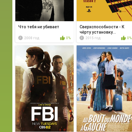
Чтo тебя не убивает
Сверхспособности - К
чёрту установку...
2008 год
0%
2015 год
0%