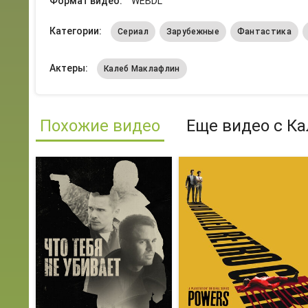
Формат видео:
WEBDL
Категории:
Сериал
Зарубежные
Фантастика
Актеры:
Калеб Маклафлин
Похожие видео
Еще видео с К