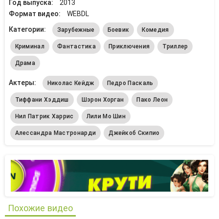
Год выпуска:
2013
Формат видео:
WEBDL
Категории:
Зарубежные
Боевик
Комедия
Криминал
Фантастика
Приключения
Триллер
Драма
Актеры:
Николас Кейдж
Педро Паскаль
Тиффани Хэддиш
Шэрон Хорган
Пако Леон
Нил Патрик Харрис
Лили Мо Шин
Алессандра Мастронарди
Джейкоб Скипио
Похожие видео