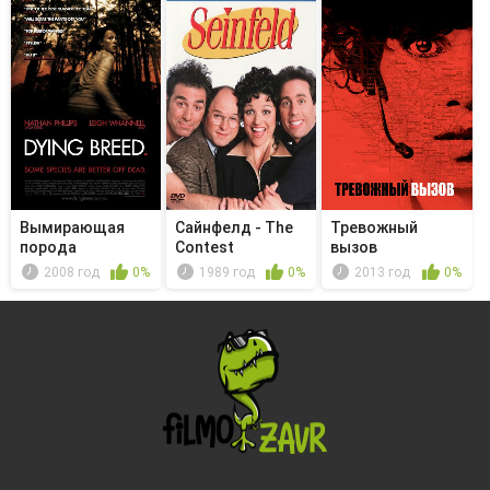
Вымирающая
Сайнфелд - The
Тревожный
порода
Contest
вызов
2008 год
0%
1989 год
0%
2013 год
0%