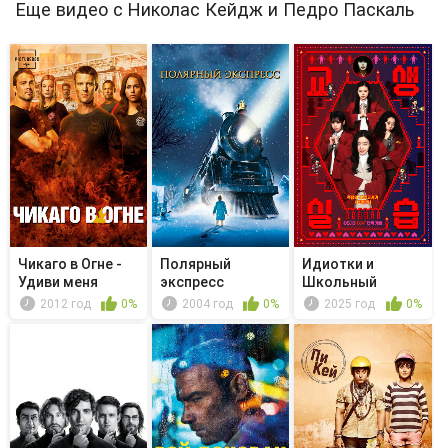
Еще видео с Николас Кейдж и Педро Паскаль
Чикаго в Огне -
Полярный
Идиотки и
Удиви меня
экспресс
Школьный
Призрак 2:
2012 год
0%
2004 год
0%
2025 год
0%
Педагог...