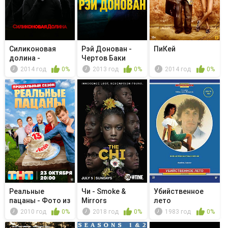
Силиконовая
Рэй Донован -
ПиКей
долина -
Чертов Баки
Обязательный
Дент
2014 год
0%
2013 год
0%
2014 год
0%
арб...
Реальные
Чи - Smoke &
Убийственное
пацаны - Фото из
Mirrors
лето
Владивостока
2010 год
0%
2018 год
0%
1983 год
0%