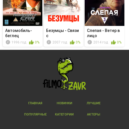
Автомобиль-
Безумцы - Связи
Слепая - Ветер в
беглец
с
лицо
общественностью
1996 год
0%
2007 год
0%
2014 год
0%
ГЛАВНАЯ
НОВИНКИ
ЛУЧШИЕ
ПОПУЛЯРНЫЕ
КАТЕГОРИИ
АКТЕРЫ