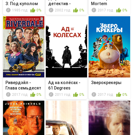
3: Под куполом
детектив -
Mortem
грома
Мистер Монк
1985 год
0%
2002 год
0%
2017 год
0%
са...
Ривердэйл -
Ад на колёсах -
Зверокрекеры
Глава семьдесят
61 Degrees
вторая. У...
2017 год
0%
2011 год
0%
2017 год
0%