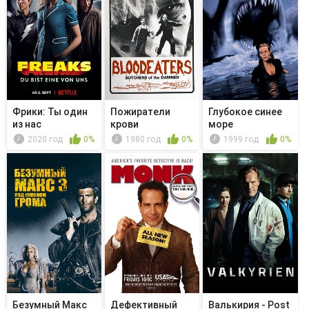
Фрики: Ты один
Пожиратели
Глубокое синее
из нас
крови
море
2020 год
0%
1980 год
0%
1999 год
0%
Безумный Макс
Дефективный
Валькирия - Post