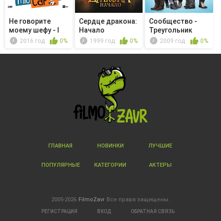
Не говорите
Сердце дракона:
Сообщество -
моему шефу - I
Начало
Треугольник
soliti sos...
Паскаля повт...
2016 год
0%
1999 год
0%
2009 год
0%
ГЛАВНАЯ
НОВИНКИ
ЛУЧШИЕ
ПОПУЛЯРНЫЕ
КАТЕГОРИИ
АКТЕРЫ
2005-2026
FilmoZavr
Все права защищены.
РЕГИСТРАЦИЯ
ВХОД
ОБРАТНАЯ СВЯЗЬ