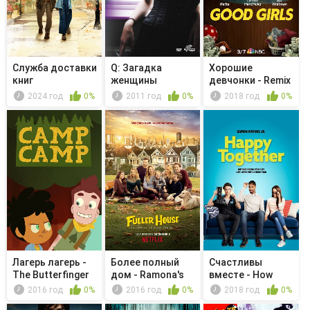
Служба доставки
Q: Загадка
Хорошие
книг
женщины
девчонки - Remix
2024 год
0%
2011 год
0%
2018 год
0%
Лагерь лагерь -
Более полный
Счастливы
The Butterfinger
дом - Ramona's
вместе - How
Effect
Not-So-Ep...
Jake and Clair...
2016 год
0%
2016 год
0%
2018 год
0%