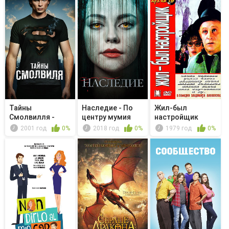
Тайны
Наследие - По
Жил-был
Смолвилля -
центру мумия
настройщик
Смертный
идет
2001 год
0%
2018 год
0%
1979 год
0%