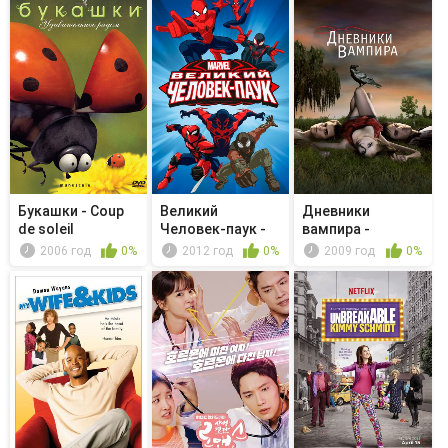
Букашки - Coup
Великий
Дневники
de soleil
Человек-паук -
вампира -
Return to the ...
Катерина
2006 год
0%
2012 год
0%
2009 год
0%