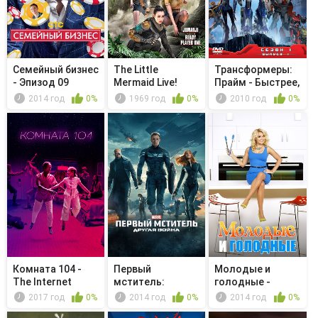
Семейный бизнес
The Little
Трансформеры:
- Эпизод 09
Mermaid Live!
Прайм - Быстрее,
сильнее
2014 год
0%
1969 год
0%
2010 год
0%
Комната 104 -
Первый
Молодые и
The Internet
мститель:
голодные -
Другая война
Young & Part Two
2017 год
0%
2014 год
0%
2014 год
0%