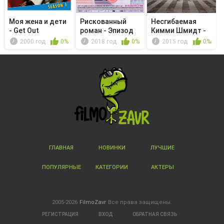
Моя жена и дети
Рискованный
Несгибаемая
- Get Out
роман - Эпизод
Кимми Шмидт -
29/Эпизод 30
Sliding Van...
2000 год
0%
2018 год
0%
2015 год
0%
ГЛАВНАЯ
НОВИНКИ
ЛУЧШИЕ
ПОПУЛЯРНЫЕ
КАТЕГОРИИ
АКТЕРЫ
2005-2026
FilmoZavr
Все права защищены.
РЕГИСТРАЦИЯ
ВХОД
ОБРАТНАЯ СВЯЗЬ