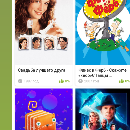
Свадьба лучшего друга
Финес и Ферб - Скажите
«кесо»!/Танцы ...
1997 год
0%
2007 год
0%