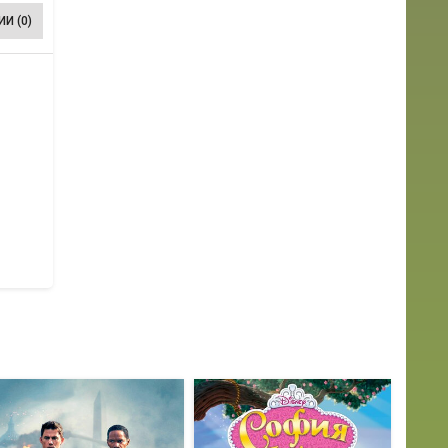
И (0)